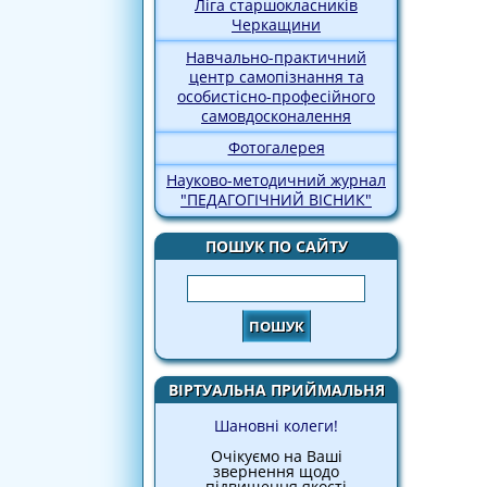
Ліга старшокласників
Черкащини
Навчально-практичний
центр самопізнання та
особистісно-професійного
самовдосконалення
Фотогалерея
Науково-методичний журнал
"ПЕДАГОГІЧНИЙ ВІСНИК"
ПОШУК ПО САЙТУ
Пошук
ВІРТУАЛЬНА ПРИЙМАЛЬНЯ
Шановні колеги!
Очікуємо на Ваші
звернення щодо
підвищення якості