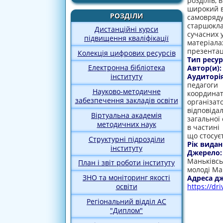
розділів, 
широкий в
РОЗДІЛИ
самовряду
старшокла
Дистанційні курси
сучасних 
підвищення кваліфікації
матеріала
презентаці
Колекція цифрових ресурсів
Тип ресур
Електронна бібліотека
Автор(и)
Аудиторі
інституту
педагоги
Науково-методичне
координа
забезпечення закладів освіти
організат
відповіда
Віртуальна академія
загальної 
методичних наук
в частині
що стосує
Структурні підрозділи
Рік видан
інституту
Джерело
Маньківсь
План і звіт роботи інституту
молоді Ма
ЗНО та моніторинг якості
Адреса д
https://d
освіти
Регіональний відділ АС
"Диплом"