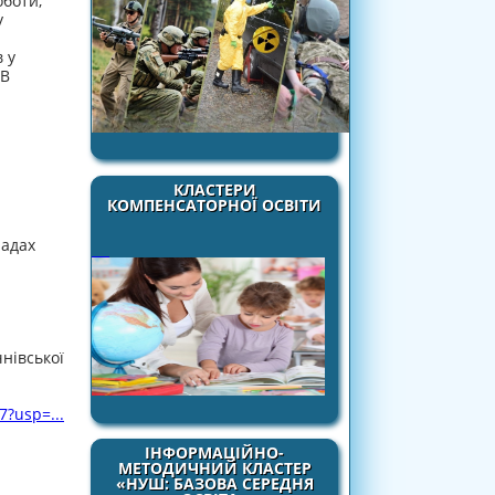
оботи,
у
 у
 В
;
КЛАСТЕРИ
КОМПЕНСАТОРНОЇ ОСВІТИ
ладах
нівської
7?usp=...
ІНФОРМАЦІЙНО-
МЕТОДИЧНИЙ КЛАСТЕР
«НУШ: БАЗОВА СЕРЕДНЯ