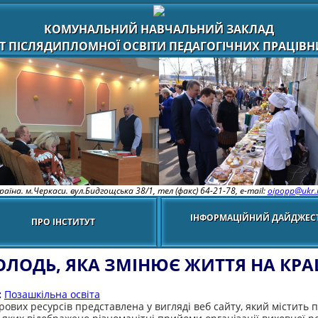
КОМУНАЛЬНИЙ НАВЧАЛЬНИЙ ЗАКЛАД
Т ПІСЛЯДИПЛОМНОЇ ОСВІТИ ПЕДАГОГІЧНИХ ПРАЦІВНИ
раїна. м.Черкаси. вул.Бидгощська 38/1,
тел (факс) 64-21-78, e-mail:
oipopp@ukr.
ІНФОРМАЦІЙНИЙ ДАЙДЖЕС
ПРО ІНСТИТУТ
ЛОДЬ, ЯКА ЗМІНЮЄ ЖИТТЯ НА КР
:
Позашкільна освіта
ових ресурсів представлена у вигляді веб сайту, який містить п