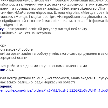
в яких відображено різноманітні прийоми організації виховної р
ибір форм залучення учнів до активної діяльності в учнівськом
ванні та громадських організаціях: «Ефективне лідерство. Ліга
сників», «Майстерня лідерства. Школа лідерів», «Метод проектів
умовах», «Молодь і медіапростір», «Фандрейзингова діяльність».
х відображений текстовий матеріал: плани, сценарії, інформації
ї, відео звіти.
су:
Електронний освітній ресурс у вигляді веб сайту
:
Олійниченко Тетяна Петрівна
я:
тори
ори виховної роботи
льні за організацію та роботу учнівського самоврядування в зак
середньої освіти
ться роботи з лідерами та учнівськими колективами
ня:
2024
:
кий центр дитячої та юнацької творчості, Мала академія наук уч
ньківської селищної ради Черкаської області
жерела:
rive.google.com/drive/folders/1c6kYkLNuzHEi32ZGREpSycWH1g1tbo3