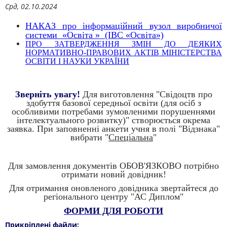
Срд, 02.10.2024
НАКАЗ про інформаційний вузол виробничої
системи «Освіта » (ІВС «Освіта»)
ПРО ЗАТВЕРДЖЕННЯ ЗМІН ДО ДЕЯКИХ
НОРМАТИВНО-ПРАВОВИХ АКТІВ МІНІСТЕРСТВА
ОСВІТИ І НАУКИ УКРАЇНИ
Зверніть увагу!
Для виготовлення "Свідоцтв про
здобуття базової середньої освіти (для осіб з
особливими потребами зумовленими порушеннями
інтелектуального розвитку)" створюється окрема
заявка. При заповненні анкети учня в полі "Відзнака"
вибрати "
Спеціальна
"
Для замовлення документів ОБОВ'ЯЗКОВО потрібно
отримати новий довідник!
Для отримання оновленого довідника звертайтеся до
регіонального центру "АС Диплом"
ФОРМИ ДЛЯ РОБОТИ
Прикріплені файли: