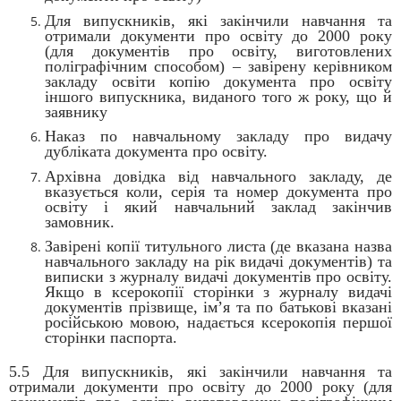
Для випускників, які закінчили навчання та
отримали документи про освіту до 2000 року
(для документів про освіту, виготовлених
поліграфічним способом) – завірену керівником
закладу освіти копію документа про освіту
іншого випускника, виданого того ж року, що й
заявнику
Наказ по навчальному закладу про видачу
дубліката документа про освіту.
Архівна довідка від навчального закладу, де
вказується коли, серія та номер документа про
освіту і який навчальний заклад закінчив
замовник.
Завірені копії титульного листа (де вказана назва
навчального закладу на рік видачі документів) та
виписки з журналу видачі документів про освіту.
Якщо в ксерокопії сторінки з журналу видачі
документів прізвище, ім’я та по батькові вказані
російською мовою, надається ксерокопія першої
сторінки паспорта.
5.5 Для випускників, які закінчили навчання та
отримали документи про освіту до 2000 року (для