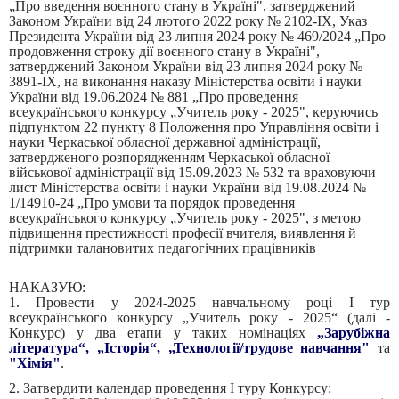
„Про введення воєнного стану в Україні", затверджений
Законом України від 24 лютого 2022 року № 2102-ІХ, Указ
Президента України від 23 липня 2024 року № 469/2024 „Про
продовження строку дії воєнного стану в Україні",
затверджений Законом України від 23 липня 2024 року №
3891-ІХ, на виконання наказу Міністерства освіти і науки
України від 19.06.2024 № 881 „Про проведення
всеукраїнського конкурсу „Учитель року - 2025", керуючись
підпунктом 22 пункту 8 Положення про Управління освіти і
науки Черкаської обласної державної адміністрації,
затвердженого розпорядженням Черкаської обласної
військової адміністрації від 15.09.2023 № 532 та враховуючи
лист Міністерства освіти і науки України від 19.08.2024 №
1/14910-24 „Про умови та порядок проведення
всеукраїнського конкурсу „Учитель року - 2025", з метою
підвищення престижності професії вчителя, виявлення й
підтримки талановитих педагогічних працівників
НАКАЗУЮ:
1. Провести у 2024-2025 навчальному році І тур
всеукраїнського конкурсу „Учитель року - 2025“ (далі -
Конкурс) у два етапи у таких номінаціях
„Зарубіжна
література“, „Історія“, „Технології/трудове навчання"
та
"Хімія"
.
2. Затвердити календар проведення І туру Конкурсу: