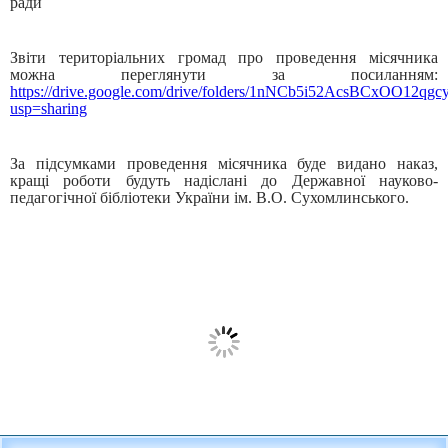
ради
Звіти територіальних громад про проведення місячника
можна переглянути за посиланням:
https://drive.google.com/drive/folders/1nNCb5i52AcsBCxOO12qg
usp=sharing
За підсумками проведення місячника буде видано наказ,
кращі роботи будуть надіслані до Державної науково-
педагогічної бібліотеки України ім. В.О. Сухомлинського.