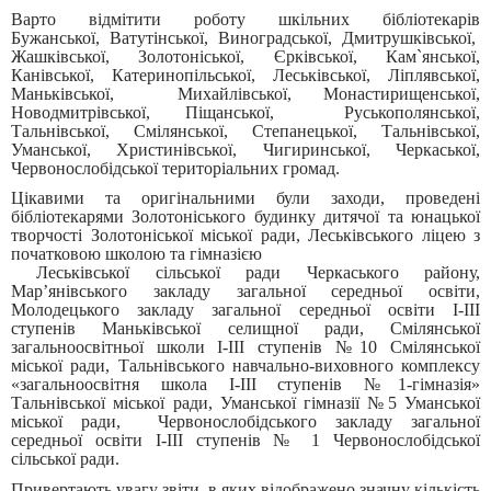
Варто відмітити роботу шкільних бібліотекарів
Бужанської, Ватутінської, Виноградської, Дмитрушківської,
Жашківської, Золотоніської, Єрківської, Кам`янської,
Канівської, Катеринопільської, Леськівської, Ліплявської,
Маньківської, Михайлівської, Монастирищенської,
Новодмитрівської, Піщанської, Руськополянської,
Тальнівської, Смілянської, Степанецької, Тальнівської,
Уманської, Христинівської, Чигиринської, Черкаської,
Червонослобідської територіальних громад.
Цікавими та оригінальними були заходи, проведені
бібліотекарями Золотоніського будинку дитячої та юнацької
творчості Золотоніської міської ради, Леськівського ліцею з
початковою школою та гімназією
Леськівської сільської ради Черкаського району,
Мар’янівського закладу загальної середньої освіти,
Молодецького закладу загальної середньої освіти І-ІІІ
ступенів Маньківської селищної ради, Смілянської
загальноосвітньої школи І-ІІІ ступенів №10 Смілянської
міської ради, Тальнівського навчально-виховного комплексу
«загальноосвітня школа І-ІІІ ступенів №1-гімназія»
Тальнівської міської ради, Уманської гімназії №5 Уманської
міської ради, Червонослобідського закладу загальної
середньої освіти І-ІІІ ступенів № 1 Червонослобідської
сільської ради.
Привертають увагу звіти, в яких відображено значну кількість