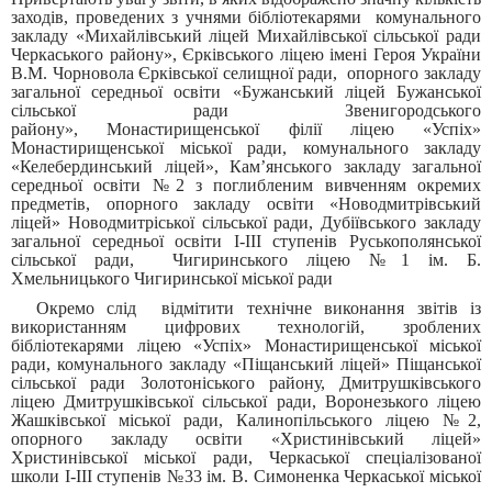
заходів, проведених з учнями бібліотекарями комунального
закладу «Михайлівський ліцей Михайлівської сільської ради
Черкаського району», Єрківського ліцею імені Героя України
В.М. Чорновола Єрківської селищної ради, опорного закладу
загальної середньої освіти «Бужанський ліцей Бужанської
сільської ради Звенигородського
району», Монастирищенської філії ліцею «Успіх»
Монастирищенської міської ради, комунального закладу
«Келебердинський ліцей», Кам’янського закладу загальної
середньої освіти №2 з поглибленим вивченням окремих
предметів, опорного закладу освіти «Новодмитрівський
ліцей» Новодмитріської сільської ради, Дубіївського закладу
загальної середньої освіти І-ІІІ ступенів Руськополянської
сільської ради, Чигиринського ліцею №1 ім. Б.
Хмельницького Чигиринської міської ради
Окремо слід відмітити технічне виконання звітів із
використанням цифрових технологій, зроблених
бібліотекарями ліцею «Успіх» Монастирищенської міської
ради, комунального закладу «Піщанський ліцей» Піщанської
сільської ради Золотоніського району, Дмитрушківського
ліцею Дмитрушківської сільської ради, Воронезького ліцею
Жашківської міської ради, Калинопільського ліцею №2,
опорного закладу освіти «Христинівський ліцей»
Христинівської міської ради, Черкаської спеціалізованої
школи І-ІІІ ступенів №33 ім. В. Симоненка Черкаської міської