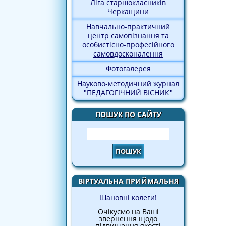
Ліга старшокласників
Черкащини
Навчально-практичний
центр самопізнання та
особистісно-професійного
самовдосконалення
Фотогалерея
Науково-методичний журнал
"ПЕДАГОГІЧНИЙ ВІСНИК"
ПОШУК ПО САЙТУ
Пошук
ВІРТУАЛЬНА ПРИЙМАЛЬНЯ
Шановні колеги!
Очікуємо на Ваші
звернення щодо
підвищення якості