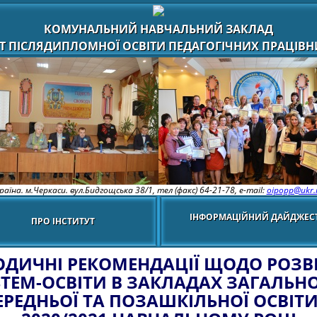
КОМУНАЛЬНИЙ НАВЧАЛЬНИЙ ЗАКЛАД
Т ПІСЛЯДИПЛОМНОЇ ОСВІТИ ПЕДАГОГІЧНИХ ПРАЦІВНИ
раїна. м.Черкаси. вул.Бидгощська 38/1,
тел (факс) 64-21-78, e-mail:
oipopp@ukr.
ІНФОРМАЦІЙНИЙ ДАЙДЖЕС
ПРО ІНСТИТУТ
ОДИЧНІ РЕКОМЕНДАЦІЇ ЩОДО РОЗВ
STEM-ОСВІТИ В ЗАКЛАДАХ ЗАГАЛЬНО
ЕРЕДНЬОЇ ТА ПОЗАШКІЛЬНОЇ ОСВІТИ