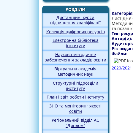
РОЗДІЛИ
Категорія
Дистанційні курси
Лист ДНУ «
підвищення кваліфікації
Методичні
та позашк
Колекція цифрових ресурсів
Тип ресур
Автор(и)
Електронна бібліотека
Аудиторі
інституту
Рік видан
Файли:
Науково-методичне
забезпечення закладів освіти
2020/202
Віртуальна академія
методичних наук
Структурні підрозділи
інституту
План і звіт роботи інституту
ЗНО та моніторинг якості
освіти
Регіональний відділ АС
"Диплом"