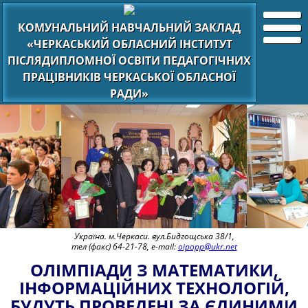
КОМУНАЛЬНИЙ НАВЧАЛЬНИЙ ЗАКЛАД
«ЧЕРКАСЬКИЙ ОБЛАСНИЙ ІНСТИТУТ
ПІСЛЯДИПЛОМНОЇ ОСВІТИ ПЕДАГОГІЧНИХ
ПРАЦІВНИКІВ ЧЕРКАСЬКОЇ ОБЛАСНОЇ
РАДИ»
Україна. м.Черкаси. вул.Бидгощська 38/1,
тел (факс) 64-21-78, e-mail:
oipopp@ukr.net
ОЛІМПІАДИ З МАТЕМАТИКИ,
ІНФОРМАЦІЙНИХ ТЕХНОЛОГІЙ,
БУДУТЬ ПРОВЕДЕНІ ЗА ЄДИНИМИ