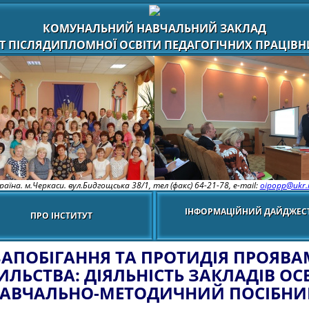
КОМУНАЛЬНИЙ НАВЧАЛЬНИЙ ЗАКЛАД
Т ПІСЛЯДИПЛОМНОЇ ОСВІТИ ПЕДАГОГІЧНИХ ПРАЦІВНИ
раїна. м.Черкаси. вул.Бидгощська 38/1,
тел (факс) 64-21-78, e-mail:
oipopp@ukr.
ІНФОРМАЦІЙНИЙ ДАЙДЖЕС
ПРО ІНСТИТУТ
ЗАПОБІГАННЯ ТА ПРОТИДІЯ ПРОЯВА
ИЛЬСТВА: ДІЯЛЬНІСТЬ ЗАКЛАДІВ ОСВ
АВЧАЛЬНО-МЕТОДИЧНИЙ ПОСІБНИ