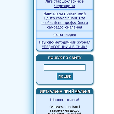
Ліга старшокласників
Черкащини
Навчально-практичний
центр самопізнання та
особистісно-професійного
самовдосконалення
Фотогалерея
Науково-методичний журнал
"ПЕДАГОГІЧНИЙ ВІСНИК"
ПОШУК ПО САЙТУ
Пошук
ВІРТУАЛЬНА ПРИЙМАЛЬНЯ
Шановні колеги!
Очікуємо на Ваші
звернення щодо
підвищення якості