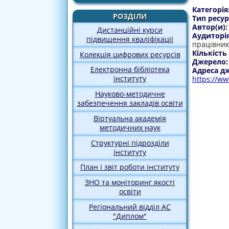
Категорія
РОЗДІЛИ
Тип ресур
Автор(и)
Дистанційні курси
Аудиторі
підвищення кваліфікації
працівник
Кількість
Колекція цифрових ресурсів
Джерело
Електронна бібліотека
Адреса д
інституту
https://ww
Науково-методичне
забезпечення закладів освіти
Віртуальна академія
методичних наук
Структурні підрозділи
інституту
План і звіт роботи інституту
ЗНО та моніторинг якості
освіти
Регіональний відділ АС
"Диплом"