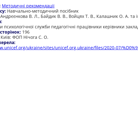
:
Методичні рекомендації
су:
Навчально-методичний посібник
:
Андрєєнкова В. Л., Байдик В. В., Войцях Т. В., Калашник О. А. та і
я:
и психологічної служби педагогічні працівники керівники заклад
 сторінок:
196
:
Київ: ФОП Нічога С. О.
жерела:
w.unicef.org/ukraine/sites/unicef.org.ukraine/files/2020-07/%D0%9