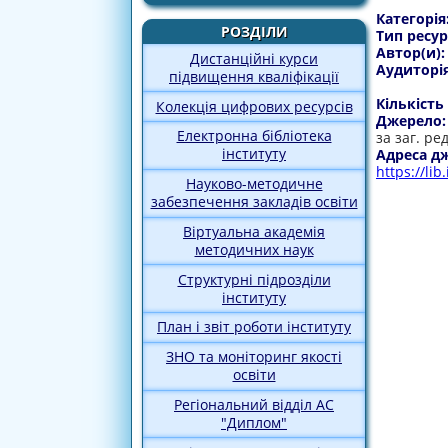
Категорія
РОЗДІЛИ
Тип ресур
Автор(и)
Дистанційні курси
Аудиторі
підвищення кваліфікації
Кількість
Колекція цифрових ресурсів
Джерело
Електронна бібліотека
за заг. ре
інституту
Адреса д
https://li
Науково-методичне
забезпечення закладів освіти
Віртуальна академія
методичних наук
Структурні підрозділи
інституту
План і звіт роботи інституту
ЗНО та моніторинг якості
освіти
Регіональний відділ АС
"Диплом"