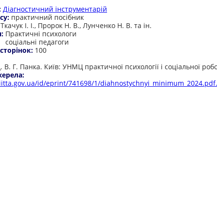
:
Діагностичний інструментарій
су:
практичний посібник
:
Ткачук І. І., Пророк Н. В., Лунченко Н. В. та ін.
я:
Практичні психологи
соціальні педагоги
 сторінок:
100
:
д. В. Г. Панка. Київ: УНМЦ практичної психології і соціальної роб
жерела:
b.iitta.gov.ua/id/eprint/741698/1/diahnostychnyi_minimum_2024.pdf