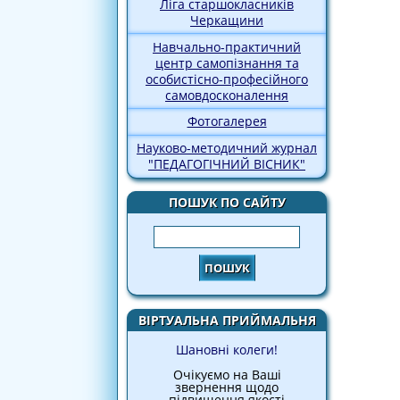
Ліга старшокласників
Черкащини
Навчально-практичний
центр самопізнання та
особистісно-професійного
самовдосконалення
Фотогалерея
Науково-методичний журнал
"ПЕДАГОГІЧНИЙ ВІСНИК"
ПОШУК ПО САЙТУ
Пошук
ВІРТУАЛЬНА ПРИЙМАЛЬНЯ
Шановні колеги!
Очікуємо на Ваші
звернення щодо
підвищення якості