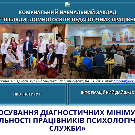
КОМУНАЛЬНИЙ НАВЧАЛЬНИЙ ЗАКЛАД
Т ПІСЛЯДИПЛОМНОЇ ОСВІТИ ПЕДАГОГІЧНИХ ПРАЦІВНИ
раїна. м.Черкаси. вул.Бидгощська 38/1,
тел (факс) 64-21-78, e-mail:
oipopp@ukr.
ІНФОРМАЦІЙНИЙ ДАЙДЖЕС
ПРО ІНСТИТУТ
ОСУВАННЯ ДІАГНОСТИЧНИХ МІНІМУ
ЛЬНОСТІ ПРАЦІВНИКІВ ПСИХОЛОГІ
СЛУЖБИ»