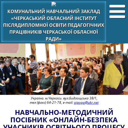
КОМУНАЛЬНИЙ НАВЧАЛЬНИЙ ЗАКЛАД
«ЧЕРКАСЬКИЙ ОБЛАСНИЙ ІНСТИТУТ
ПІСЛЯДИПЛОМНОЇ ОСВІТИ ПЕДАГОГІЧНИХ
ПРАЦІВНИКІВ ЧЕРКАСЬКОЇ ОБЛАСНОЇ
РАДИ»
Україна. м.Черкаси. вул.Бидгощська 38/1,
тел (факс) 64-21-78, e-mail:
oipopp@ukr.net
НАВЧАЛЬНО-МЕТОДИЧНИЙ
ПОСІБНИК «ОНЛАЙН-БЕЗПЕКА
УЧАСНИКІВ ОСВІТНЬОГО ПРОЦЕСУ