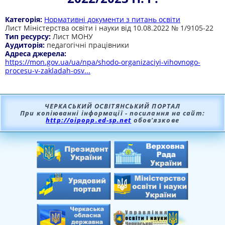
Категорія:
Нормативні документи з питань освіти
Лист Міністерства освіти і науки від 10.08.2022 № 1/9105-22
Тип ресурсу:
Лист МОНУ
Аудиторія:
педагогічні працівники
Адреса джерела:
https://mon.gov.ua/ua/npa/shodo-organizaciyi-vihovnogo-
procesu-v-zakladah-osv...
ЧЕРКАСЬКИЙ ОСВІТЯНСЬКИЙ ПОРТАЛ
При копіюванні інформації - посилання на сайт:
http://oipopp.ed-sp.net
обов’язкове