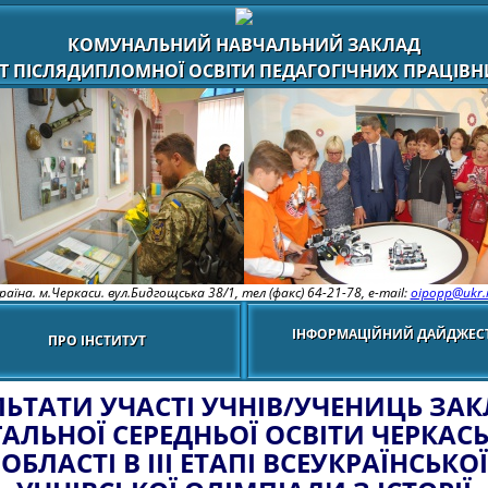
КОМУНАЛЬНИЙ НАВЧАЛЬНИЙ ЗАКЛАД
Т ПІСЛЯДИПЛОМНОЇ ОСВІТИ ПЕДАГОГІЧНИХ ПРАЦІВНИ
раїна. м.Черкаси. вул.Бидгощська 38/1,
тел (факс) 64-21-78, e-mail:
oipopp@ukr.
ІНФОРМАЦІЙНИЙ ДАЙДЖЕС
ПРО ІНСТИТУТ
ЛЬТАТИ УЧАСТІ УЧНІВ/УЧЕНИЦЬ ЗАК
АЛЬНОЇ СЕРЕДНЬОЇ ОСВІТИ ЧЕРКАС
ОБЛАСТІ В III ЕТАПІ ВСЕУКРАЇНСЬКОЇ