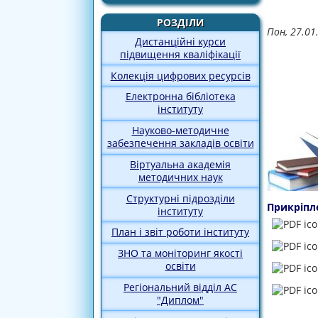
РОЗДІЛИ
Пон, 27.01
Дистанційні курси
підвищення кваліфікації
Колекція цифрових ресурсів
Електронна бібліотека
інституту
Науково-методичне
забезпечення закладів освіти
Віртуальна академія
методичних наук
Структурні підрозділи
Прикріпл
інституту
План і звіт роботи інституту
ЗНО та моніторинг якості
освіти
Регіональний відділ АС
"Диплом"