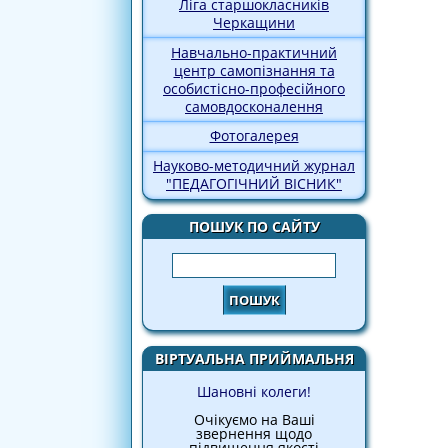
Ліга старшокласників
Черкащини
Навчально-практичний
центр самопізнання та
особистісно-професійного
самовдосконалення
Фотогалерея
Науково-методичний журнал
"ПЕДАГОГІЧНИЙ ВІСНИК"
ПОШУК ПО САЙТУ
Пошук
ВІРТУАЛЬНА ПРИЙМАЛЬНЯ
Шановні колеги!
Очікуємо на Ваші
звернення щодо
підвищення якості