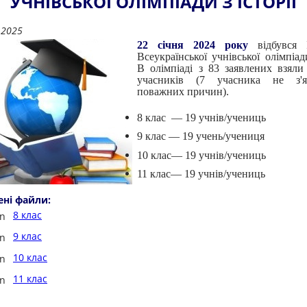
УЧНІВСЬКОЇ ОЛІМПІАДИ З ІСТОРІЇ
.2025
22 січня 2024 року
відбувся I
Всеукраїнської учнівської олімпіади
В олімпіаді з 83 заявлених взяли
учасників (7 учасника не з'
поважних причин).
8 клас — 19 учнів/учениць
9 клас — 19 учень/учениця
10 клас— 19 учнів/учениць
11 клас— 19 учнів/учениць
ені файли:
8 клас
9 клас
10 клас
11 клас