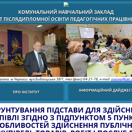
КОМУНАЛЬНИЙ НАВЧАЛЬНИЙ ЗАКЛАД
Т ПІСЛЯДИПЛОМНОЇ ОСВІТИ ПЕДАГОГІЧНИХ ПРАЦІВНИ
раїна. м.Черкаси. вул.Бидгощська 38/1,
тел (факс) 64-21-78, e-mail:
oipopp@ukr.
ІНФОРМАЦІЙНИЙ ДАЙДЖЕС
ПРО ІНСТИТУТ
РУНТУВАННЯ ПІДСТАВИ ДЛЯ ЗДІЙСН
ПІВЛІ ЗГІДНО З ПІДПУНКТОМ 5 ПУНК
ОБЛИВОСТЕЙ ЗДІЙСНЕННЯ ПУБЛІЧ