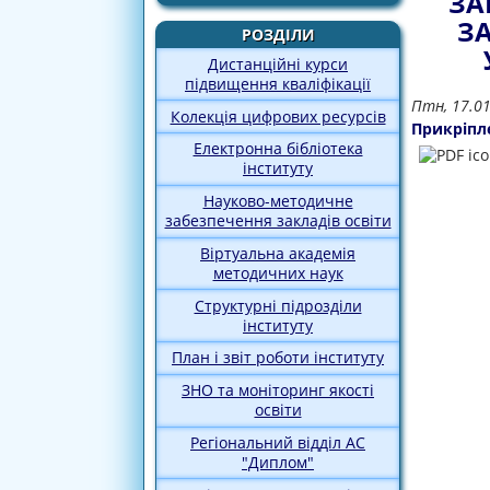
ЗА
З
РОЗДІЛИ
Дистанційні курси
підвищення кваліфікації
Птн, 17.0
Колекція цифрових ресурсів
Прикріпл
Електронна бібліотека
інституту
Науково-методичне
забезпечення закладів освіти
Віртуальна академія
методичних наук
Структурні підрозділи
інституту
План і звіт роботи інституту
ЗНО та моніторинг якості
освіти
Регіональний відділ АС
"Диплом"