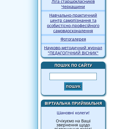
Ліга старшокласників
Черкащини
Навчально-практичний
центр самопізнання та
особистісно-професійного
самовдосконалення
Фотогалерея
Науково-методичний журнал
"ПЕДАГОГІЧНИЙ ВІСНИК"
ПОШУК ПО САЙТУ
Пошук
ВІРТУАЛЬНА ПРИЙМАЛЬНЯ
Шановні колеги!
Очікуємо на Ваші
звернення щодо
підвищення якості