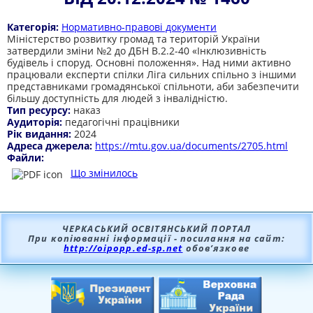
Категорія:
Нормативно-правові документи
Міністерство розвитку громад та територій України
затвердили зміни №2 до ДБН В.2.2-40 «Інклюзивність
будівель і споруд. Основні положення». Над ними активно
працювали експерти спілки Ліга сильних спільно з іншими
представниками громадянської спільноти, аби забезпечити
більшу доступність для людей з інвалідністю.
Тип ресурсу:
наказ
Аудиторія:
педагогічні працівники
Рік видання:
2024
Адреса джерела:
https://mtu.gov.ua/documents/2705.html
Файли:
Що змінилось
ЧЕРКАСЬКИЙ ОСВІТЯНСЬКИЙ ПОРТАЛ
При копіюванні інформації - посилання на сайт:
http://oipopp.ed-sp.net
обов’язкове