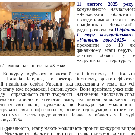
11 лютого 2025 ро
комунального навчальног
«Черкаський обласний 
післядипломної освіти пе
працівників Черкаської
ради» розпочався
ІІ (фінал
І туру всеукраїнського
«Учитель року-2025»
, я
проходити до 13 лю
фінальному етапі беруть 
освітян області у ном
«Зарубіжна література», 
ї/Трудове навчання» та «Хімія».
я Конкурсу відбулося в актовій залі інституту. З вітальн
 Наталія Чепурна, в.о. ректора інституту, доктор філософі
й працівник освіти України, яка переконана у тому, що ус
о етапу вже переможці і сильні духом. Вона привітала учасників 
оду – справжнього свята творчості і натхнення, висловила спод
педагоги дійсно є агентами змін, які щодня запалюють сер
ючи їм світ знань, зауважила, що Конкурс дає можливість 
трувати свій професіоналізм, знайти однодумців і отримати
 матимуть честь представляти Черкаську область у ІІ турі
року-2025».
ІІ (фінального) етапу мають можливість пройти конкурсні випро
 «Черкаський обласний інститут післядипломної освіти пед