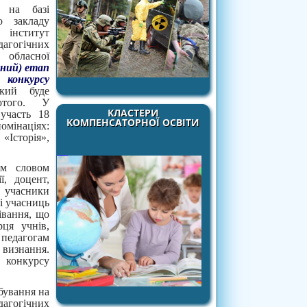
ку
на базі
о закладу
інститут
дагогічних
 обласної
ьний) етап
 конкурсу
кий буде
того. У
КЛАСТЕРИ
участь 18
КОМПЕНСАТОРНОЇ ОСВІТИ
інаціях:
«Історія»,
им словом
ї, доцент,
і учасники
і учасниць
івання, що
ця учнів,
педагогам
 визнання.
 конкурсу
бування на
агогічних