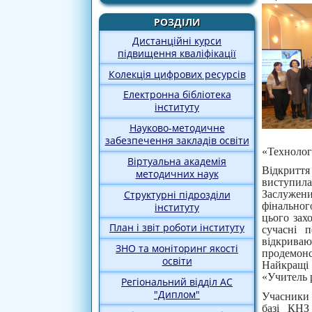
РОЗДІЛИ
Дистанційні курси
підвищення кваліфікації
Колекція цифрових ресурсів
Електронна бібліотека
інституту
Науково-методичне
забезпечення закладів освіти
«Технологі
Віртуальна академія
Відкритт
методичних наук
виступила
Структурні підрозділи
Заслужени
фінальног
інституту
цього зах
План і звіт роботи інституту
сучасні 
відкрива
ЗНО та моніторинг якості
продемонс
освіти
Найкращі
«Учитель 
Регіональний відділ АС
"Диплом"
Учасники 
базі КНЗ