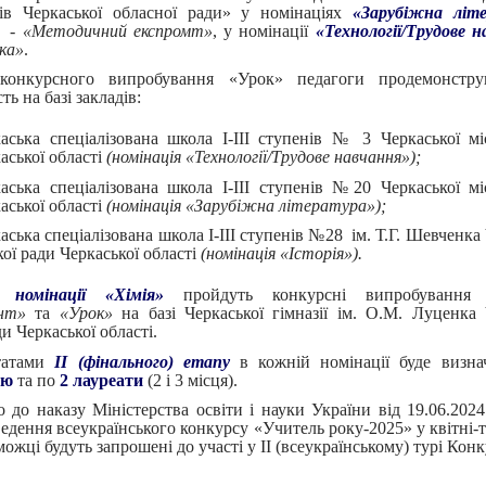
ів Черкаської обласної ради» у номінаціях
«Зарубіжна літе
-
«Методичний експромт»
, у номінації
«Технології/Трудове 
ка»
.
конкурсного випробування «Урок» педагоги продемонстр
ть на базі закладів:
аська спеціалізована школа І-ІІІ ступенів № 3 Черкаської мі
аської області
(номінація «Технології/Трудове навчання»);
аська спеціалізована школа І-ІІІ ступенів №20 Черкаської мі
аської області
(номінація «Зарубіжна література»);
аська спеціалізована школа І-ІІІ ступенів №28 ім. Т.Г. Шевченка
кої ради Черкаської області
(номінація «Історія»).
ки
номінації «Хімія»
пройдуть конкурсні випробуванн
нт»
та
«Урок»
на базі Черкаської гімназії ім. О.М. Луценка 
ди Черкаської області.
ьтатами
ІІ (фінального) етапу
в кожній номінації буде визн
цю
та по
2 лауреати
(2 і 3 місця).
о до наказу Міністерства освіти і науки України від 19.06.20
едення всеукраїнського конкурсу «Учитель року-2025» у квітні-т
ожці будуть запрошені до участі у ІІ (всеукраїнському) турі Конк