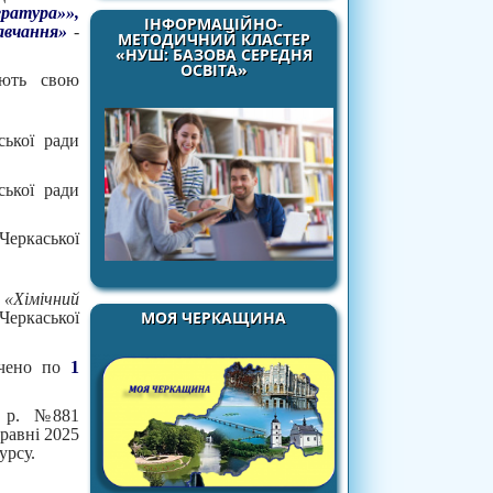
ратура»»,
ІНФОРМАЦІЙНО-
навчання»
-
МЕТОДИЧНИЙ КЛАСТЕР
«НУШ: БАЗОВА СЕРЕДНЯ
ОСВІТА»
ують свою
ської ради
ської ради
 Черкаської
я
«Хімічний
МОЯ ЧЕРКАЩИНА
Черкаської
ачено по
1
24 р. №881
равні 2025
урсу.