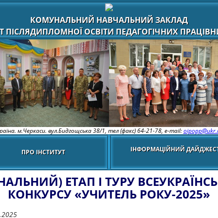
КОМУНАЛЬНИЙ НАВЧАЛЬНИЙ ЗАКЛАД
Т ПІСЛЯДИПЛОМНОЇ ОСВІТИ ПЕДАГОГІЧНИХ ПРАЦІВНИ
раїна. м.Черкаси. вул.Бидгощська 38/1,
тел (факс) 64-21-78, e-mail:
oipopp@ukr.
ІНФОРМАЦІЙНИЙ ДАЙДЖЕС
ПРО ІНСТИТУТ
ФІНАЛЬНИЙ) ЕТАП І ТУРУ ВСЕУКРАЇНС
КОНКУРСУ «УЧИТЕЛЬ РОКУ-2025»
.2025