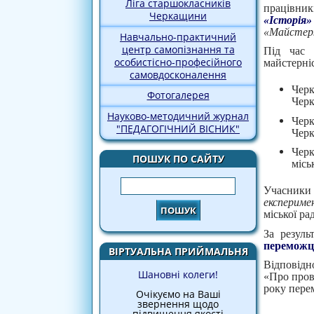
Ліга старшокласників
працівник
Черкащини
«Історія»
«Майстер
Навчально-практичний
центр самопізнання та
Під час 
особистісно-професійного
майстерніс
самовдосконалення
Черк
Фотогалерея
Черк
Науково-методичний журнал
Черк
"ПЕДАГОГІЧНИЙ ВІСНИК"
Черк
Черк
ПОШУК ПО САЙТУ
місь
Пошук
Учасни
експериме
міської ра
За резул
перемож
ВІРТУАЛЬНА ПРИЙМАЛЬНЯ
Відповідн
Шановні колеги!
«Про пров
року перем
Очікуємо на Ваші
звернення щодо
підвищення якості