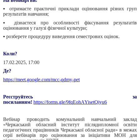
На вебінарі ви:
▪️ отримаєте практичні приклади оцінювання різних груп
результатів навчання;
▪️ дізнаєтеся про особливості фіксування результатів
оцінювання у галузі фізичної культури;
▪️ розберете процедуру виведення семестрових оцінок.
Коли?
17.02.2025, 17:00
Де?
https://
meet.google.com/mcc-qdmy-pet
Реєструйтесь за
посиланням!
https://forms.gle/9fqEohAYisetQiyu6
Вебінар проводить комунальний навчальний заклад
«Черкаський обласний інститут післядипломної освіти
педагогічних працівників Черкаської обласної ради» в межах
серії вебінарів про оцінювання за ініціативи МОН для