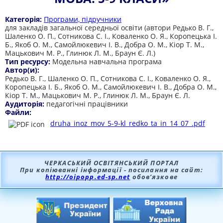
Категорія:
Програми, підручники
для закладів загальної середньої освіти (автори Редько В. Г.,
Шаленко О. П., Сотникова С. І., Коваленко О. Я., Коропецька І.
Б., Якоб О. М., Самойлюкевич І. В., Добра О. М., Кіор Т. М.,
Мацькович М. Р., Глинюк Л. М., Браун Є. Л.)
Тип ресурсу:
Модельна навчальна програма
Автор(и):
Редько В. Г., Шаленко О. П., Сотникова С. І., Коваленко О. Я.,
Коропецька І. Б., Якоб О. М., Самойлюкевич І. В., Добра О. М.,
Кіор Т. М., Мацькович М. Р., Глинюк Л. М., Браун Є. Л.
Аудиторія:
педагогічні працівники
Файли:
druha_inoz_mov_5-9-kl_redko_ta_in_14_07_.pdf
ЧЕРКАСЬКИЙ ОСВІТЯНСЬКИЙ ПОРТАЛ
При копіюванні інформації - посилання на сайт:
http://oipopp.ed-sp.net
обов’язкове