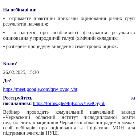
На вебінарі ви:
▪️ отримаєте практичні приклади оцінювання різних груп
результатів навчання;
▪️ дізнаєтеся про особливості фіксування результатів
оцінювання у природничій галузі (хімічний складник);
▪️ розберете процедуру виведення семестрових оцінок.
Коли?
26.02.2025, 15:30
Де?
https://meet.google.com/qrw-ovuq-vbt
Реєструйтесь за
посиланням!
https://forms.gle/9fqEohAYisetQiyu6
Вебінар проводить комунальний навчальний заклад
«Черкаський обласний інститут післядипломної освіти
педагогічних працівників Черкаської обласної ради» в межах
серії вебінарів про оцінювання за ініціативи МОН для
підтримки вчителів НУШ.