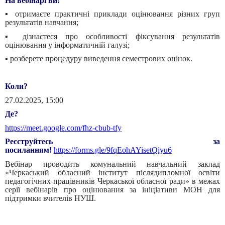
На вебінарі ви:
▪️ отримаєте практичні приклади оцінювання різних груп
результатів навчання;
▪️ дізнаєтеся про особливості фіксування результатів
оцінювання у інформатичній галузі;
▪️ розберете процедуру виведення семестрових оцінок.
Коли?
27.02.2025, 15:00
Де?
https://meet.google.com/fhz-cbub-tfy
Реєструйтесь за
посиланням!
https://forms.gle/9fqEohAYisetQiyu6
Вебінар проводить комунальний навчальний заклад
«Черкаський обласний інститут післядипломної освіти
педагогічних працівників Черкаської обласної ради» в межах
серії вебінарів про оцінювання за ініціативи МОН для
підтримки вчителів НУШ.