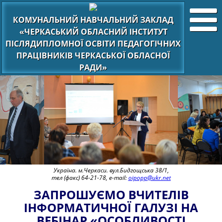
КОМУНАЛЬНИЙ НАВЧАЛЬНИЙ ЗАКЛАД
«ЧЕРКАСЬКИЙ ОБЛАСНИЙ ІНСТИТУТ
ПІСЛЯДИПЛОМНОЇ ОСВІТИ ПЕДАГОГІЧНИХ
ПРАЦІВНИКІВ ЧЕРКАСЬКОЇ ОБЛАСНОЇ
РАДИ»
Україна. м.Черкаси. вул.Бидгощська 38/1,
тел (факс) 64-21-78, e-mail:
oipopp@ukr.net
ЗАПРОШУЄМО ВЧИТЕЛІВ
ІНФОРМАТИЧНОЇ ГАЛУЗІ НА
ВЕБІНАР «ОСОБЛИВОСТІ