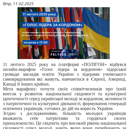
Втр, 11.02.2025
11 лютого 2025 року на платформі «ПОЛІГОН» відбувся
онлайн-марафон «Голос лідера за кордоном» лідерської
громади закладів освіти України з лідерами учнівського
самоврядування які живуть, навчаються в Європі, Америці,
Канаді й інших країнах.
Мета марафону: почути своїх співвітчизників про їхній
внесок у розвиток національної свідомості та культурної
ідентичності серед української молоді за кордоном, активності
з патріотичної та культурної діяльності, формування генерації
освічених українців, готових до дій на користь України.
Згідно з дослідженнями, більшість молодих українців
вважають себе патріотами та гордяться своєю
приналежністю. Це свідчить про високий рівень національної
свідомості серед молоді, навіть якщо вони перебувають за