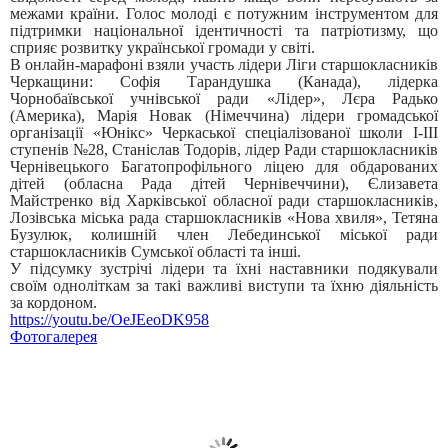
межами країни. Голос молоді є потужним інструментом для
підтримки національної ідентичності та патріотизму, що
сприяє розвитку української громади у світі.
В онлайн-марафоні взяли участь лідери Ліги старшокласників
Черкащини: Софія Тарандушка (Канада), лідерка
Чорнобаївської учнівської ради «Лідер», Лєра Радько
(Америка), Марія Новак (Німеччина) лідери громадської
організації «Юнікс» Черкаської спеціалізованої школи І-ІІІ
ступенів №28, Станіслав Тодорів, лідер Ради старшокласників
Чернівецького Багатопрофільного ліцею для обдарованих
дітей (обласна Рада дітей Чернівеччини), Єлизавета
Майстренко від Харківської обласної ради старшокласників,
Лозівська міська рада старшокласників «Нова хвиля», Тетяна
Бузулюк, колишній член Лебединської міської ради
старшокласників Сумської області та інші.
У підсумку зустрічі лідери та їхні наставники подякували
своїм одноліткам за такі важливі виступи та їхню діяльність
за кордоном.
https://youtu.be/OeJEeoDK958
Фотогалерея