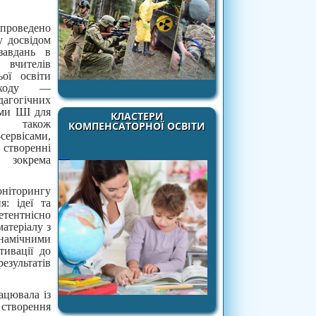
роведено
у досвідом
завдань в
 вчителів
ьої освіти
аходу —
огічних
ями ШІ для
КЛАСТЕРИ
 також
КОМПЕНСАТОРНОЇ ОСВІТИ
сервісами,
творенні
, зокрема
моніторингу
: ідеї та
тентнісно
матеріалу з
амічними
тивації до
езультатів
рацювала із
створення