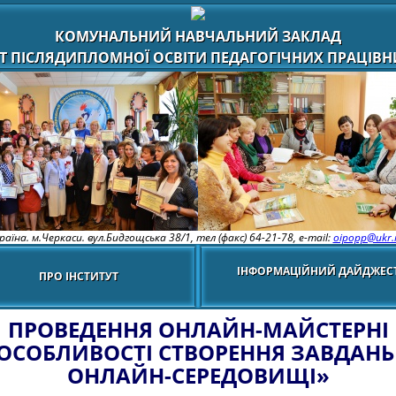
КОМУНАЛЬНИЙ НАВЧАЛЬНИЙ ЗАКЛАД
Т ПІСЛЯДИПЛОМНОЇ ОСВІТИ ПЕДАГОГІЧНИХ ПРАЦІВНИ
раїна. м.Черкаси. вул.Бидгощська 38/1,
тел (факс) 64-21-78, e-mail:
oipopp@ukr.
ІНФОРМАЦІЙНИЙ ДАЙДЖЕС
ПРО ІНСТИТУТ
ПРОВЕДЕННЯ ОНЛАЙН-МАЙСТЕРНІ
ОСОБЛИВОСТІ СТВОРЕННЯ ЗАВДАНЬ
ОНЛАЙН-СЕРЕДОВИЩІ»