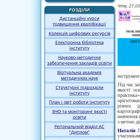
Чтв, 27.03
РОЗДІЛИ
Дистанційні курси
підвищення кваліфікації
Колекція цифрових ресурсів
Електронна бібліотека
інституту
Науково-методичне
забезпечення закладів освіти
Віртуальна академія
інструмен
методичних наук
Під час з
Структурні підрозділи
якості ос
інституту
практика
орієнтован
План і звіт роботи інституту
різних 
картограф
ЗНО та моніторинг якості
вивчення 
освіти
з метою д
Регіональний відділ АС
Наталія 
"Диплом"
учасника