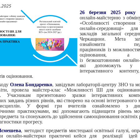
.2025
26 березня 2025 року
п
онлайн-майстерню з обмін
«Особливості створення 
онлайн-середовищі» для
закладів загальної середн
Черкащини. Мета з
ознайомити педаг
працівників із можливост
оцінювання, а
із безкоштовними онлайн-
які допоможуть у с
інтерактивного контенту
тів оцінювання.
аходу
Олена Бондаренко
, завідувач лабораторії-центру ЗНО та 
віти, провела майстер-клас «Можливості ШІ для оцінювання
». Учасникам презентовано зразки інтерактивних компе
их завдань різних рівнів, які створено на основі інтегрованого 
дисциплін. У формі гри вчителів ознайомлено з дин
ічними практикумами, які допомагають підвищити рівень мо
предмета та спонукають до здійснення самооцінювання освітніх р
іагностики прогресу.
Лємешева
, методист предметів мистецької освітньої галузі, оп
ми онлайн-майстерки практичні кейси для реалізації ідей 