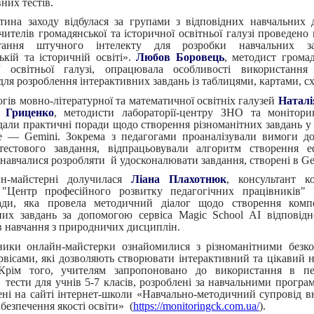
них тестів.
тина заходу відбулася за групами з відповідних навчальних 
вчителів громадянської та історичної освітньої галузі проведено
тання штучного інтелекту для розробки навчальних 
ькій та історичній освіті».
Любов Боровець
, методист громад
ої освітньої галузі, опрацювала особливості використання
для розроблення інтерактивних завдань із таблицями, картами, с
огів мовно-літературної та математичної освітніх галузей
Наталі
 Гриценко
, методисти лабораторії-центру ЗНО та монітори
адали практичні поради щодо створення різноманітних завдань у
e — Gemini. Зокрема з педагогами проаналізували вимоги д
тестового завдання, відпрацьовували алгоритм створення е
 навчалися розробляти й удосконалювати завдання, створені в Ge
н-майстерні долучилася
Ліана Плахотнюк
, консультант к
"Центр професійного розвитку педагогічних працівників" Ч
ради, яка провела методичний діалог щодо створення компе
них завдань за допомогою сервіса Magic School AI відповід
ів навчання з природничих дисциплін.
ники онлайн-майстерки ознайомилися з різноманітними безк
рвісами, які дозволяють створювати інтерактивний та цікавий 
 Крім того, учителям запропоновано до використання в пед
і тести для учнів 5-7 класів, розроблені за навчальними прог
ені на сайті інтернет-школи «Навчально-методичний супровід в
безпечення якості освіти» (
https://monitoringck.com.ua/
).