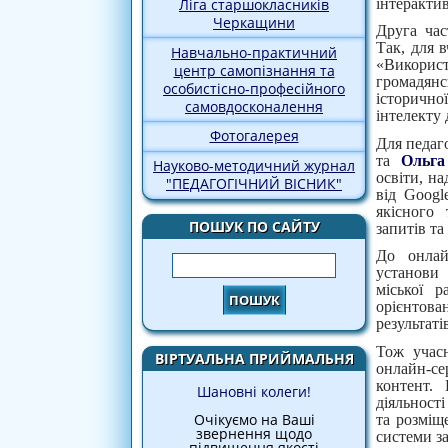
інтерактив
Ліга старшокласників
Черкащини
Друга час
Так, для 
Навчально-практичний
«Викорис
центр самопізнання та
громадянс
особистісно-професійного
історичн
самовдосконалення
інтелекту 
Фотогалерея
Для педаг
та
Ольга
Науково-методичний журнал
освіти, н
"ПЕДАГОГІЧНИЙ ВІСНИК"
від Googl
якісного 
ПОШУК ПО САЙТУ
запитів та
До онлай
Пошук
установи 
міської 
орієнтова
результат
Тож учас
ВІРТУАЛЬНА ПРИЙМАЛЬНЯ
онлайн-се
контент.
Шановні колеги!
діяльност
Очікуємо на Ваші
та розміщ
звернення щодо
системи за
підвищення якості