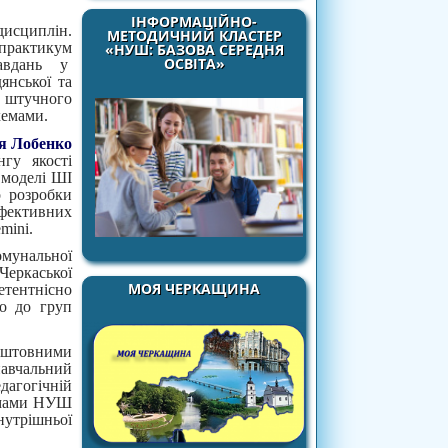
ІНФОРМАЦІЙНО-
дисциплін.
МЕТОДИЧНИЙ КЛАСТЕР
 практикум
«НУШ: БАЗОВА СЕРЕДНЯ
ОСВІТА»
завдань у
янської та
 штучного
хемами.
я Лобенко
нгу якості
 моделі ШІ
о розробки
фективних
mini.
омунальної
еркаської
МОЯ ЧЕРКАЩИНА
тентнісно
но до груп
оштовними
навчальний
агогічній
рамами НУШ
нутрішньої