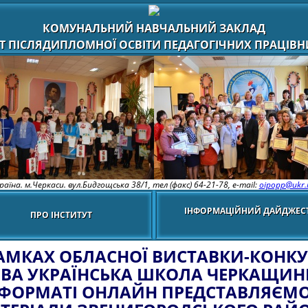
КОМУНАЛЬНИЙ НАВЧАЛЬНИЙ ЗАКЛАД
Т ПІСЛЯДИПЛОМНОЇ ОСВІТИ ПЕДАГОГІЧНИХ ПРАЦІВНИ
раїна. м.Черкаси. вул.Бидгощська 38/1,
тел (факс) 64-21-78, e-mail:
oipopp@ukr.
ІНФОРМАЦІЙНИЙ ДАЙДЖЕС
ПРО ІНСТИТУТ
РАМКАХ ОБЛАСНОЇ ВИСТАВКИ-КОНКУ
ВА УКРАЇНСЬКА ШКОЛА ЧЕРКАЩИН
ФОРМАТІ ОНЛАЙН ПРЕДСТАВЛЯЄМ