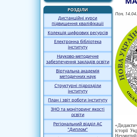
МА
РОЗДІЛИ
Пон, 14.04
Дистанційні курси
підвищення кваліфікації
Колекція цифрових ресурсів
Електронна бібліотека
інституту
Науково-методичне
забезпечення закладів освіти
Віртуальна академія
методичних наук
Структурні підрозділи
інституту
План і звіт роботи інституту
ЗНО та моніторинг якості
освіти
Регіональний відділ АС
«Дидактич
"Диплом"
історії У
Неумитий 