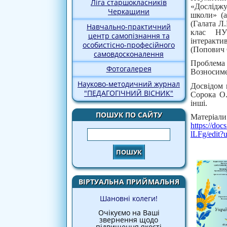
Ліга старшокласників
«Досліджу
Черкащини
школи» (а
(Галата Л
Навчально-практичний
клас НУ
центр самопізнання та
інтеракти
особистісно-професійного
(Попович 
самовдосконалення
Проблема
Фотогалерея
Возносиме
Науково-методичний журнал
Досвідом 
"ПЕДАГОГІЧНИЙ ВІСНИК"
Сорока О.
інші.
ПОШУК ПО САЙТУ
Матеріал
https://d
Пошук
lLFg/edit?
ВІРТУАЛЬНА ПРИЙМАЛЬНЯ
Шановні колеги!
Очікуємо на Ваші
звернення щодо
підвищення якості