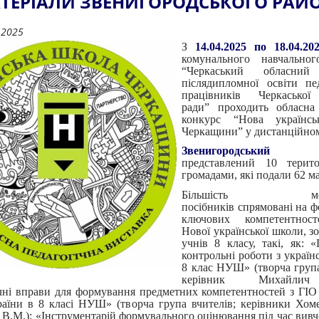
ТЕРІАЛИ ЗВЕНИГОРОДСЬКОГО РАЙ
.2025
З
14.04.2025 по 18.04.20
комунального навчальног
“Черкаський обласний 
післядипломної освіти пе
працівників Черкаської
ради” проходить обласна 
конкурс “Нова українс
Черкащини” у дистанційно
Звенигородський
ра
представлений 10 терито
громадами, які подали 62 м
Більшість мето
посібників спрямовані на 
ключових компетентнос
Нової української школи, з
учнів 8 класу, такі, як: «
контрольні роботи з україн
8 клас НУШ» (творча група
керівник Михайлич
ні вправи для формування предметних компетентностей з ГІО
країни в 8 класі НУШ» (творча група вчителів; керівники Хоме
В.М.); «Інструментарій формувального оцінювання під час вив