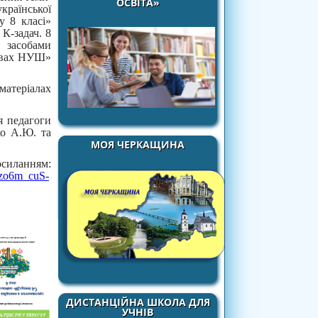
ОСВІТА»
країнської
у 8 класі»
К-задач. 8
засобами
мовах НУШ»
атеріалах
я педагоги
ко А.Ю. та
МОЯ ЧЕРКАЩИНА
силанням:
hzo6m_cuS-
ДИСТАНЦІЙНА ШКОЛА ДЛЯ
УЧНІВ