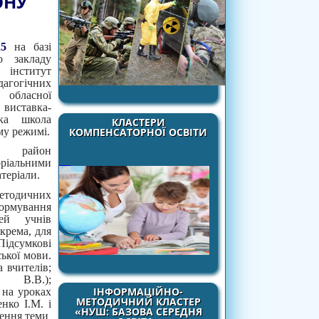
ОНУ
25
на базі
о закладу
інститут
дагогічних
 обласної
виставка-
ька школа
КЛАСТЕРИ
му режимі.
КОМПЕНСАТОРНОЇ ОСВІТИ
йон
ріальними
атеріали.
дичних
формування
тей учнів
окрема, для
Підсумкові
ської мови.
 вчителів;
 В.В.);
ІНФОРМАЦІЙНО-
 на уроках
МЕТОДИЧНИЙ КЛАСТЕР
нко І.М. і
«НУШ: БАЗОВА СЕРЕДНЯ
чення теми