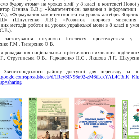
ємо будову атома» на уроках хімії у 8 класі в контексті Нової у
втор Огнива В.В.); «Компетентнісні завдання з інформатики 
.М.); «Формування компетентностей на уроках алгебри. Збірник 
Ш» (Шпунтенко Л.В.); «Розвиток творчого мислення 
вних методів роботи на уроках української мови в 8 класі в у
С.В.).
 застосування штучного інтелекту простежується у м
нко Г.М., Титаренко О.В.
впровадження національно-патріотичного виховання поділилис
Г., Струтинська О.В., Гаркавенко Н.С., Якшова Л.Г., Шкурен
и Звенигородського району доступні для перегляду за по
ocs.google.com/spreadsheets/d/1RcySiN96n92-zM6tLcxYAL4C3nK_K
usp=sharing