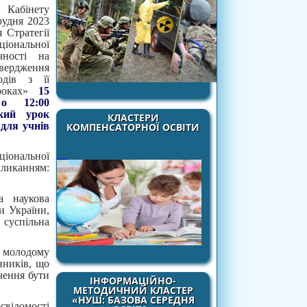
 Кабінету
рудня 2023
 Стратегії
ціональної
чності на
твердження
одів з її
 роках»
15
о 12:00
ький урок
КЛАСТЕРИ
 для учнів
КОМПЕНСАТОРНОЇ ОСВІТИ
ціональної
канням:
а наукова
ки України,
суспільна
 молодому
нників, що
чення бути
ІНФОРМАЦІЙНО-
МЕТОДИЧНИЙ КЛАСТЕР
«НУШ: БАЗОВА СЕРЕДНЯ
свідомості