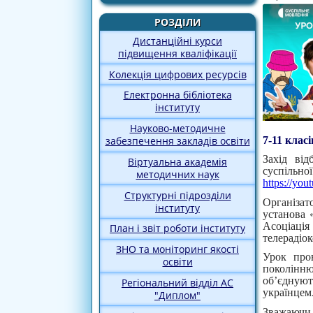
РОЗДІЛИ
Дистанційні курси
підвищення кваліфікації
Колекція цифрових ресурсів
Електронна бібліотека
інституту
Науково-методичне
7-11 класі
забезпечення закладів освіти
Захід від
Віртуальна академія
суспіл
методичних наук
https://y
Структурні підрозділи
Організа
інституту
установа «
Асоціаці
План і звіт роботи інституту
телерадіо
ЗНО та моніторинг якості
Урок пров
освіти
поколінню
об’єднуют
Регіональний відділ АС
українцем
"Диплом"
Зважаючи 