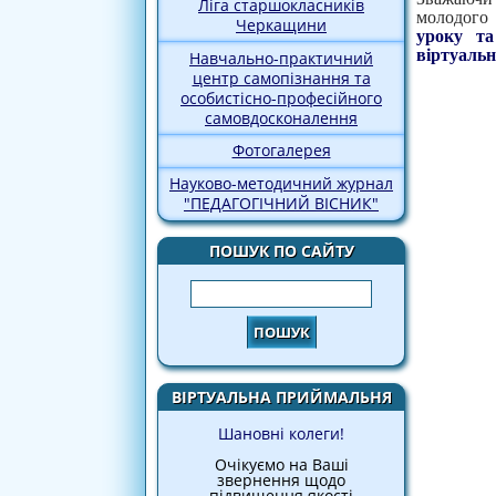
Ліга старшокласників
молодого
Черкащини
уроку та
віртуальн
Навчально-практичний
центр самопізнання та
особистісно-професійного
самовдосконалення
Фотогалерея
Науково-методичний журнал
"ПЕДАГОГІЧНИЙ ВІСНИК"
ПОШУК ПО САЙТУ
Пошук
ВІРТУАЛЬНА ПРИЙМАЛЬНЯ
Шановні колеги!
Очікуємо на Ваші
звернення щодо
підвищення якості