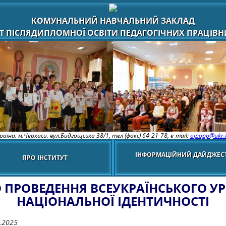
КОМУНАЛЬНИЙ НАВЧАЛЬНИЙ ЗАКЛАД
Т ПІСЛЯДИПЛОМНОЇ ОСВІТИ ПЕДАГОГІЧНИХ ПРАЦІВНИ
раїна. м.Черкаси. вул.Бидгощська 38/1,
тел (факс) 64-21-78, e-mail:
oipopp@ukr.
ІНФОРМАЦІЙНИЙ ДАЙДЖЕС
ПРО ІНСТИТУТ
 ПРОВЕДЕННЯ ВСЕУКРАЇНСЬКОГО У
НАЦІОНАЛЬНОЇ ІДЕНТИЧНОСТІ
.2025