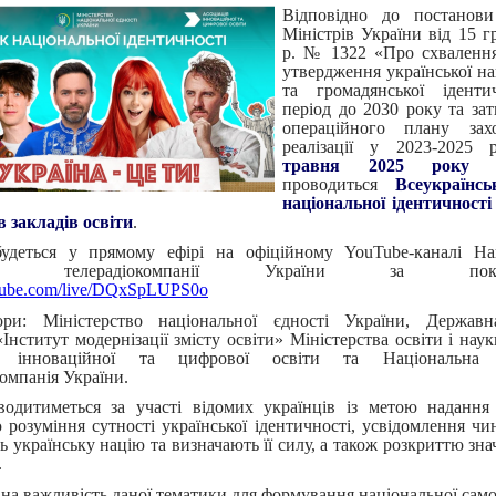
Відповідно до постанови
Міністрів України від 15 г
р. № 1322 «Про схвалення
утвердження української на
та громадянської іденти
період до 2030 року та за
операційного плану зах
реалізації у 2023-2025
травня 2025 року 
проводиться
Всеукраїнс
національної ідентичності
в закладів освіти
.
будеться у прямому ефірі на офіційному YouTube-каналі На
ьної телерадіокомпанії України за покли
outube.com/live/DQxSpLUPS0o
тори: Міністерство національної єдності України, Державн
Інститут модернізації змісту освіти» Міністерства освіти і нау
я інноваційної та цифрової освіти та Національна 
компанія України.
одитиметься за участі відомих українців із метою надання
 розуміння сутності української ідентичності, усвідомлення чи
ь українську націю та визначають її силу, а також розкриттю зна
.
на важливість даної тематики для формування національної само