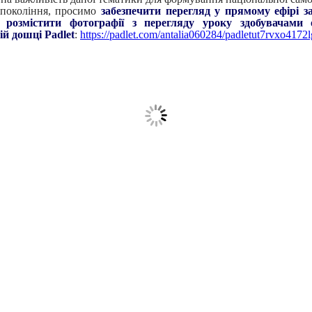
 покоління, просимо
забезпечити перегляд у прямому ефірі з
 розмістити фотографії з перегляду уроку здобувачами 
ій дошці Padlet
:
https://padlet.com/antalia060284/padletut7rvxo4172