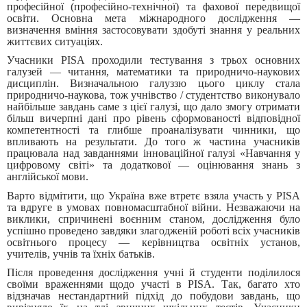
професійної (професійно-технічної) та фахової передвищої
освіти. Основна мета міжнародного дослідження —
визначення вміння застосовувати здобуті знання у реальних
життєвих ситуаціях.
Учасники PISA проходили тестування з трьох основних
галузей — читання, математики та природничо-наукових
дисциплін. Визначальною галуззю цього циклу стала
природничо-наукова, тож учнівство / студентство виконувало
найбільше завдань саме з цієї галузі, що дало змогу отримати
більш вичерпні дані про рівень сформованості відповідної
компетентності та глибше проаналізувати чинники, що
впливають на результати. До того ж частина учасників
працювала над завданнями інноваційної галузі «Навчання у
цифровому світі» та додаткової — оцінювання знань з
англійської мови.
Варто відмітити, що Україна вже втретє взяла участь у PISA
та вдруге в умовах повномасштабної війни. Незважаючи на
виклики, спричинені воєнним станом, дослідження було
успішно проведено завдяки злагодженій роботі всіх учасників
освітнього процесу — керівництва освітніх установ,
учителів, учнів та їхніх батьків.
Після проведення дослідження учні й студенти поділилося
своїми враженнями щодо участі в PISA. Так, багато хто
відзначав нестандартний підхід до побудови завдань, що