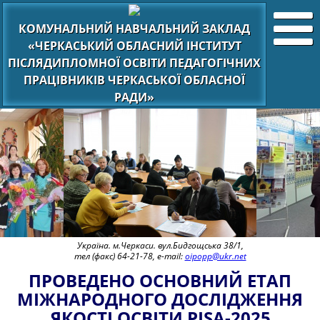
КОМУНАЛЬНИЙ НАВЧАЛЬНИЙ ЗАКЛАД
«ЧЕРКАСЬКИЙ ОБЛАСНИЙ ІНСТИТУТ
ПІСЛЯДИПЛОМНОЇ ОСВІТИ ПЕДАГОГІЧНИХ
ПРАЦІВНИКІВ ЧЕРКАСЬКОЇ ОБЛАСНОЇ
РАДИ»
Україна. м.Черкаси. вул.Бидгощська 38/1,
тел (факс) 64-21-78, e-mail:
oipopp@ukr.net
ПРОВЕДЕНО ОСНОВНИЙ ЕТАП
МІЖНАРОДНОГО ДОСЛІДЖЕННЯ
ЯКОСТІ ОСВІТИ PISA-2025