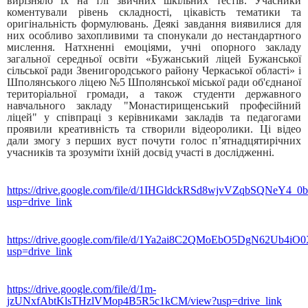
вирізняло їх на тлі звичних шкільних тестів. Учасники
коментували рівень складності, цікавість тематики та
оригінальність формулювань. Деякі завдання виявилися для
них особливо захопливими та спонукали до нестандартного
мислення. Натхненні емоціями, учні опорного закладу
загальної середньої освіти «Бужанський ліцей Бужанської
сільської ради Звенигородського району Черкаської області» і
Шполянського ліцею №5 Шполянської міської ради об'єднаної
територіальної громади, а також студенти державного
навчального закладу "Монастирищенський професійний
ліцей" у співпраці з керівниками закладів та педагогами
проявили креативність та створили відеоролики. Ці відео
дали змогу з перших вуст почути голос п’ятнадцятирічних
учасників та зрозуміти їхній досвід участі в дослідженні.
https://drive.google.com/file/d/1IHGldckRSd8wjvVZqbSQNeY4_0
usp=drive_link
https://drive.google.com/file/d/1Ya2ai8C2QMoEbO5DgN62Ub4i
usp=drive_link
https://drive.google.com/file/d/1m-
jzUNxfAbtKlsTHzlVMop4B5R5c1kCM/view?usp=drive_link