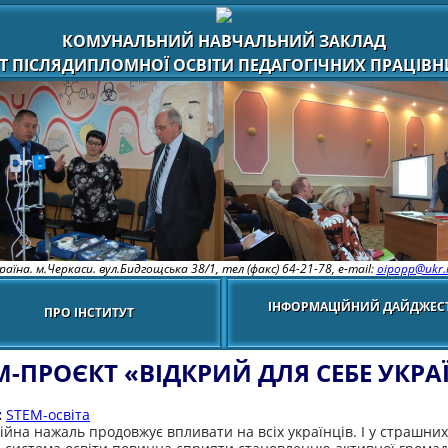
КОМУНАЛЬНИЙ НАВЧАЛЬНИЙ ЗАКЛАД
Т ПІСЛЯДИПЛОМНОЇ ОСВІТИ ПЕДАГОГІЧНИХ ПРАЦІВНИ
раїна. м.Черкаси. вул.Бидгощська 38/1,
тел (факс) 64-21-78, e-mail:
oipopp@ukr.
ІНФОРМАЦІЙНИЙ ДАЙДЖЕС
ПРО ІНСТИТУТ
M-ПРОЄКТ «ВІДКРИЙ ДЛЯ СЕБЕ УКРА
:
STEM-освіта
ійна нажаль продовжує впливати на всіх українців. І у страшних