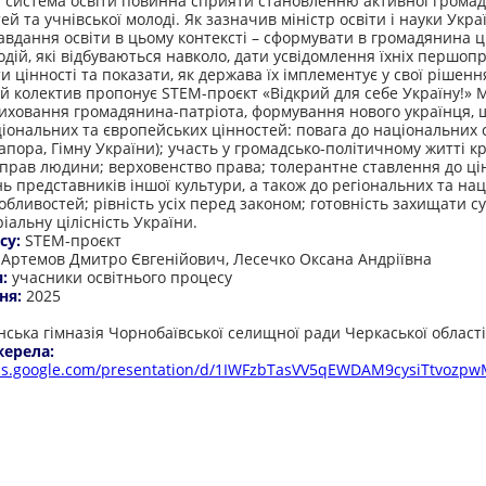
і система освіти повинна сприяти становленню активної громад
тей та учнівської молоді. Як зазначив міністр освіти і науки Укр
завдання освіти в цьому контексті – сформувати в громадянина ц
одій, які відбуваються навколо, дати усвідомлення їхніх першоп
 цінності та показати, як держава їх імплементує у свої рішенн
й колектив пропонує STEM-проєкт «Відкрий для себе Україну!» 
виховання громадянина-патріота, формування нового українця, щ
ціональних та європейських цінностей: повага до національних 
апора, Гімну України); участь у громадсько-політичному житті кр
 прав людини; верховенство права; толерантне ставлення до ці
ь представників іншої культури, а також до регіональних та на
обливостей; рівність усіх перед законом; готовність захищати с
іальну цілісність України.
су:
STEM-проєкт
:
Артемов Дмитро Євгенійович, Лесечко Оксана Андріївна
я:
учасники освітнього процесу
ня:
2025
:
нська гімназія Чорнобаївської селищної ради Черкаської області
жерела:
ocs.google.com/presentation/d/1IWFzbTasVV5qEWDAM9cysiTtvozpwM