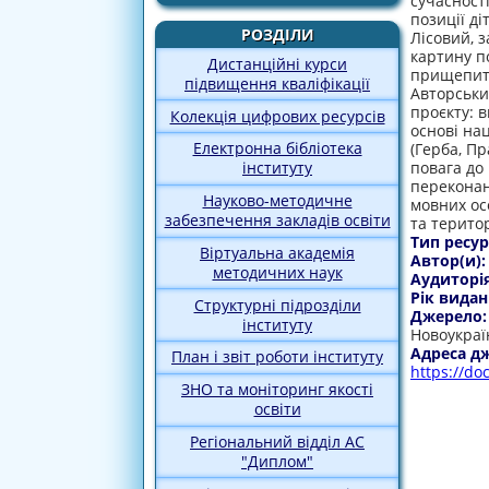
сучасност
позиції ді
РОЗДІЛИ
Лісовий, 
картину п
Дистанційні курси
прищепити
підвищення кваліфікації
Авторськи
проєкту: 
Колекція цифрових ресурсів
основі на
Електронна бібліотека
(Герба, Пр
повага до
інституту
переконан
Науково-методичне
мовних ос
забезпечення закладів освіти
та територ
Тип ресур
Віртуальна академія
Автор(и)
методичних наук
Аудиторі
Рік видан
Структурні підрозділи
Джерело
інституту
Новоукраї
Адреса д
План і звіт роботи інституту
https://d
ЗНО та моніторинг якості
освіти
Регіональний відділ АС
"Диплом"