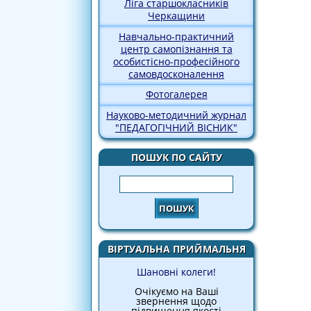
Ліга старшокласників
Черкащини
Навчально-практичний
центр самопізнання та
особистісно-професійного
самовдосконалення
Фотогалерея
Науково-методичний журнал
"ПЕДАГОГІЧНИЙ ВІСНИК"
ПОШУК ПО САЙТУ
Пошук
ВІРТУАЛЬНА ПРИЙМАЛЬНЯ
Шановні колеги!
Очікуємо на Ваші
звернення щодо
підвищення якості