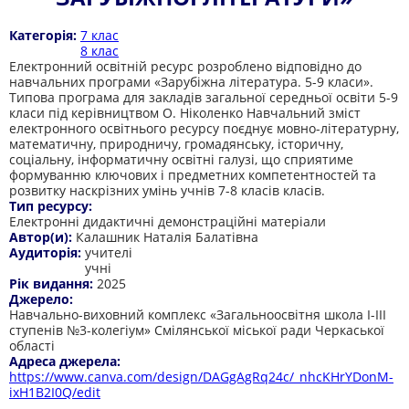
Категорія:
7 клас
8 клас
Електронний освітній ресурс розроблено відповідно до
навчальних програми «Зарубіжна література. 5-9 класи».
Типова програма для закладів загальної середньої освіти 5-9
класи під керівництвом О. Ніколенко Навчальний зміст
електронного освітнього ресурсу поєднує мовно-літературну,
математичну, природничу, громадянську, історичну,
соціальну, інформатичну освітні галузі, що сприятиме
формуванню ключових і предметних компетентностей та
розвитку наскрізних умінь учнів 7-8 класів класів.
Тип ресурсу:
Електронні дидактичні демонстраційні матеріали
Автор(и):
Калашник Наталія Балатівна
Аудиторія:
учителі
учні
Рік видання:
2025
Джерело:
Навчально-виховний комплекс «Загальноосвітня школа І-ІІІ
ступенів №3-колегіум» Смілянської міської ради Черкаської
області
Адреса джерела:
https://www.canva.com/design/DAGgAgRq24c/_nhcKHrYDonM-
ixH1B2I0Q/edit