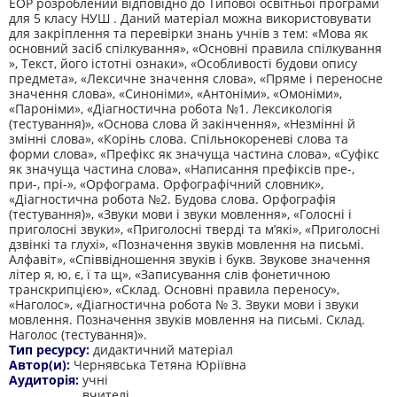
ЕОР розроблений відповідно до Типової освітньої програми
для 5 класу НУШ . Даний матеріал можна використовувати
для закріплення та перевірки знань учнів з тем: «Мова як
основний засіб спілкування», «Основні правила спілкування
», Текст, його істотні ознаки», «Особливості будови опису
предмета», «Лексичне значення слова», «Пряме і переносне
значення слова», «Синоніми», «Антоніми», «Омоніми»,
«Пароніми», «Діагностична робота №1. Лексикологія
(тестування)», «Основа слова й закінчення», «Незмінні й
змінні слова», «Корінь слова. Спільнокореневі слова та
форми слова», «Префікс як значуща частина слова», «Суфікс
як значуща частина слова», «Написання префіксів пре-,
при-, прі-», «Орфограма. Орфографічний словник»,
«Діагностична робота №2. Будова слова. Орфографія
(тестування)», «Звуки мови і звуки мовлення», «Голосні і
приголосні звуки», «Приголосні тверді та м’які», «Приголосні
дзвінкі та глухі», «Позначення звуків мовлення на письмі.
Алфавіт», «Співвідношення звуків і букв. Звукове значення
літер я, ю, є, ї та щ», «Записування слів фонетичною
транскрипцією», «Склад. Основні правила переносу»,
«Наголос», «Діагностична робота № 3. Звуки мови і звуки
мовлення. Позначення звуків мовлення на письмі. Склад.
Наголос (тестування)».
Тип ресурсу:
дидактичний матеріал
Автор(и):
Чернявська Тетяна Юріївна
Аудиторія:
учні
вчителі