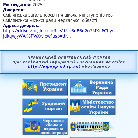
Рік видання:
2025
Джерело:
Смілянська загальноосвітня школа І-ІІІ ступенів №6
Смілянської міської ради Черкаської області
Адреса джерела:
https://drive.google.com/file/d/1v6qB6q2n3MXdPCbyr-
JdkqwjyWAK6PWX/view?usp=dr...
ЧЕРКАСЬКИЙ ОСВІТЯНСЬКИЙ ПОРТАЛ
При копіюванні інформації - посилання на сайт:
http://oipopp.ed-sp.net
обов’язкове