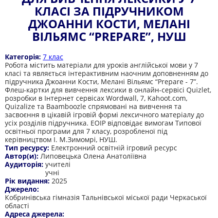
КЛАСІ ЗА ПІДРУЧНИКОМ
ДЖОАННИ КОСТИ, МЕЛАНІ
ВІЛЬЯМС “PREPARE”, НУШ
Категорія:
7 клас
Робота містить матеріали для уроків англійської мови у 7
класі та являється інтерактивним наочним доповненням до
підручника Джоанни Кости, Мелані Вільямс “Prepare - 7”.
Флеш-картки для вивчення лексики в онлайн-сервісі Quizlet,
розробки в Інтернет сервісах Wordwall, 7, Kahoot.com,
Quizalize та Baamboozle спрямовані на вивчення та
засвоєння в цікавій ігровій формі лексичного матеріалу до
усіх розділів підручника. ЕОІР відповідає вимогам Типової
освітньої програми для 7 класу, розробленої під
керівництвом І. М.Зимомрі, НУШ.
Тип ресурсу:
Електронний освітній ігровий ресурс
Автор(и):
Липовецька Олена Анатоліївна
Аудиторія:
учителі
учні
Рік видання:
2025
Джерело:
Кобринівська гімназія Тальнівської міської ради Черкаської
області
Адреса джерела: