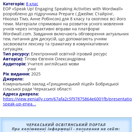
Категорія:
8 клас
ЕОР «Speak Up! Engaging Speaking Activities with Wordwall»
розроблено до підручника Prepare ( Джеймс Стайрінг,
Ніколаз Тімз, Анне Робінсон) для 8 класу та охоплює всі його
теми. Матеріали спрямовані на розвиток усного мовлення
учнів через інтерактивні вправи на платформі
Wordwall.com. Завдання включають обговорення актуальних
тем, питання для дискусій, що допомагають учням
засвоювати лексику та граматику в комунікативних
ситуаціях.
Тип ресурсу:
Електронний освітній ігровий ресурс
Автор(и):
Тітова Євгенія Олександрівна
Аудиторія:
Учителі англійської мови
учні
Рік видання:
2025
Джерело:
Комунальний заклад «Грищинецький ліцей» Бобрицької
сільської ради Черкаської області
Адреса джерела:
https://view.genially.com/67afa2c5f97875864e6001fb/presentatio
speak-up-enga...
ЧЕРКАСЬКИЙ ОСВІТЯНСЬКИЙ ПОРТАЛ
При копіюванні інформації - посилання на сайт: