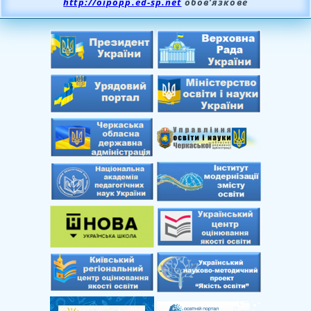
http://oipopp.ed-sp.net
обов’язкове