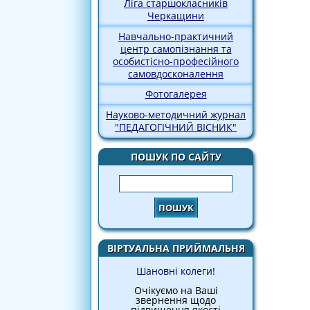
Ліга старшокласників
Черкащини
Навчально-практичний
центр самопізнання та
особистісно-професійного
самовдосконалення
Фотогалерея
Науково-методичний журнал
"ПЕДАГОГІЧНИЙ ВІСНИК"
ПОШУК ПО САЙТУ
Пошук
ВІРТУАЛЬНА ПРИЙМАЛЬНЯ
Шановні колеги!
Очікуємо на Ваші
звернення щодо
підвищення якості