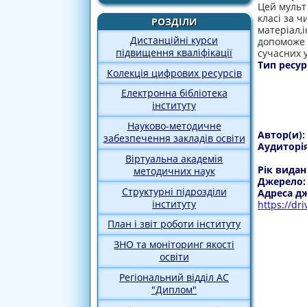
Цей мульт
класі за 
РОЗДІЛИ
матеріал,
Дистанційні курси
допоможе 
підвищення кваліфікації
сучасних у
Тип ресур
Колекція цифрових ресурсів
Електронна бібліотека
інституту
Науково-методичне
Автор(и)
забезпечення закладів освіти
Аудиторі
Віртуальна академія
Рік видан
методичних наук
Джерело
Структурні підрозділи
Адреса д
інституту
https://d
План і звіт роботи інституту
ЗНО та моніторинг якості
освіти
Регіональний відділ АС
"Диплом"