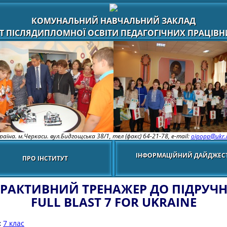
КОМУНАЛЬНИЙ НАВЧАЛЬНИЙ ЗАКЛАД
Т ПІСЛЯДИПЛОМНОЇ ОСВІТИ ПЕДАГОГІЧНИХ ПРАЦІВНИ
раїна. м.Черкаси. вул.Бидгощська 38/1,
тел (факс) 64-21-78, e-mail:
oipopp@ukr.
ІНФОРМАЦІЙНИЙ ДАЙДЖЕС
ПРО ІНСТИТУТ
ЕРАКТИВНИЙ ТРЕНАЖЕР ДО ПІДРУЧ
FULL BLAST 7 FOR UKRAINE
:
7 клас