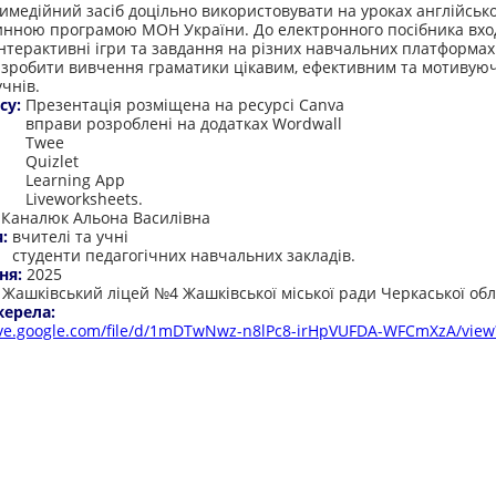
имедійний засіб доцільно використовувати на уроках англійсько
чинною програмою МОН України. До електронного посібника вхо
інтерактивні ігри та завдання на різних навчальних платформах
зробити вивчення граматики цікавим, ефективним та мотивую
чнів.
су:
Презентація розміщена на ресурсі Canva
вправи розроблені на додатках Wordwall
Twee
Quizlet
Learning App
Liveworksheets.
:
Каналюк Альона Василівна
я:
вчителі та учні
студенти педагогічних навчальних закладів.
ня:
2025
:
Жашківський ліцей №4 Жашківської міської ради Черкаської обл
жерела:
rive.google.com/file/d/1mDTwNwz-n8lPc8-irHpVUFDA-WFCmXzA/view