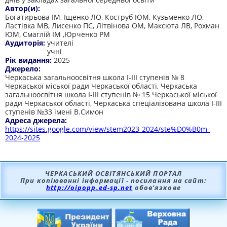
Автор(и):
Богатирьова ІМ, Іщенко ЛО, Коструб ЮМ, Кузьменко ЛО,
Ластівка МВ, Лисенко ПС, Літвінова ОМ, Максюта ЛВ, Рохман
ЮМ, Смаглій ІМ ,Юрченко РМ
Аудиторія:
учителі
учні
Рік видання:
2025
Джерело:
Черкаська загальноосвітня школа І-ІІІ ступенів № 8
Черкаської міської ради Черкаської області, Черкаська
загальноосвітня школа І-ІІІ ступенів № 15 Черкаської міської
ради Черкаської області, Черкаська спеціалізована школа І-ІІІ
ступенів №33 імені В.Симон
Адреса джерела:
https://sites.google.com/view/stem2023-2024/ste%D0%B0m-
2024-2025
ЧЕРКАСЬКИЙ ОСВІТЯНСЬКИЙ ПОРТАЛ
При копіюванні інформації - посилання на сайт:
http://oipopp.ed-sp.net
обов’язкове