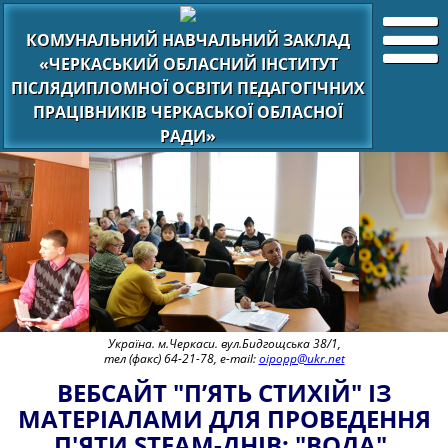
КОМУНАЛЬНИЙ НАВЧАЛЬНИЙ ЗАКЛАД
«ЧЕРКАСЬКИЙ ОБЛАСНИЙ ІНСТИТУТ
ПІСЛЯДИПЛОМНОЇ ОСВІТИ ПЕДАГОГІЧНИХ
ПРАЦІВНИКІВ ЧЕРКАСЬКОЇ ОБЛАСНОЇ
РАДИ»
Україна. м.Черкаси. вул.Бидгощська 38/1,
тел (факс) 64-21-78, e-mail:
oipopp@ukr.net
ВЕБСАЙТ "П’ЯТЬ СТИХІЙ" ІЗ
МАТЕРІАЛАМИ ДЛЯ ПРОВЕДЕННЯ
П'ЯТИ STEAM-ДНІВ: "ВОДА",