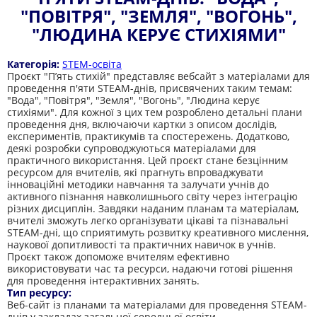
"ПОВІТРЯ", "ЗЕМЛЯ", "ВОГОНЬ",
"ЛЮДИНА КЕРУЄ СТИХІЯМИ"
Категорія:
STEM-освіта
Проєкт "П’ять стихій" представляє вебсайт з матеріалами для
проведення п'яти STEAM-днів, присвячених таким темам:
"Вода", "Повітря", "Земля", "Вогонь", "Людина керує
стихіями". Для кожної з цих тем розроблено детальні плани
проведення дня, включаючи картки з описом дослідів,
експериментів, практикумів та спостережень. Додатково,
деякі розробки супроводжуються матеріалами для
практичного використання. Цей проєкт стане безцінним
ресурсом для вчителів, які прагнуть впроваджувати
інноваційні методики навчання та залучати учнів до
активного пізнання навколишнього світу через інтеграцію
різних дисциплін. Завдяки наданим планам та матеріалам,
вчителі зможуть легко організувати цікаві та пізнавальні
STEAM-дні, що сприятимуть розвитку креативного мислення,
наукової допитливості та практичних навичок в учнів.
Проєкт також допоможе вчителям ефективно
використовувати час та ресурси, надаючи готові рішення
для проведення інтерактивних занять.
Тип ресурсу:
Веб-сайт із планами та матеріалами для проведення STEAM-
днів у закладах загальної середньої освіти