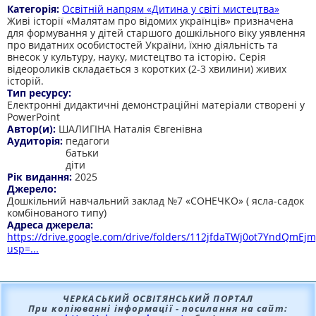
Категорія:
Освітній напрям «Дитина у світі мистецтва»
Живі історії «Малятам про відомих українців» призначена
для формування у дітей старшого дошкільного віку уявлення
про видатних особистостей України, їхню діяльність та
внесок у культуру, науку, мистецтво та історію. Серія
відеороликів складається з коротких (2-3 хвилини) живих
історій.
Тип ресурсу:
Електронні дидактичні демонстраційні матеріали створені у
PowerPoіnt
Автор(и):
ШАЛИГІНА Наталія Євгенівна
Аудиторія:
педагоги
батьки
діти
Рік видання:
2025
Джерело:
Дошкільний навчальний заклад №7 «СОНЕЧКО» ( ясла-садок
комбінованого типу)
Адреса джерела:
https://drive.google.com/drive/folders/112jfdaTWj0ot7YndQmEj
usp=...
ЧЕРКАСЬКИЙ ОСВІТЯНСЬКИЙ ПОРТАЛ
При копіюванні інформації - посилання на сайт: