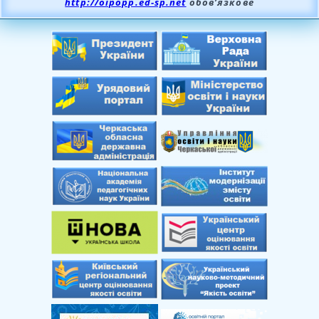
http://oipopp.ed-sp.net
обов’язкове