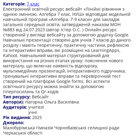
Категорія:
7 клас
Електронний освітній ресурс вебсайт «Лінійні рівняння з
однією змінною. Алгебра 7 клас, НУШ» відповідає модельній
навчальній програмі «Алгебра. 7-9 класи» для закладів
загальної середньої освіти, затвердженій наказом МОН
№883 від 24.07.2023 (автор Істер О.С. ) Онлайн-ресурс
створений у вигляді вебсайту за допомогою додатку Google.
Навчальні презентації створені для учнів 7 класів до даного
розділу і мають теоретичну, практичну частини, рефлексію
та інтерактивні вправи, які розміщені на LearningApps,
Kahoot. Навчальний матеріал структурований для
використання на різних етапах уроку: пояснення нового
матеріалу, що включає наявність відеоуроку,
мультимедійних презентацій, інтерактивного підручника,
тренувальні інтерактивні вправи та перевірочний тест
створений на платформі Google forms. Всі аспекти
освітнього ресурсу можна знайти за допомогою
гіперпосилань та Qr-кодів.
Тип ресурсу:
Вебсайт
Автор(и):
Нагорна Ольга Василівна
Аудиторія:
учителі
учні
Рік видання:
2025
Джерело:
Малобурімська гімназія Чорнобаївської селищної ради
Черкаської області