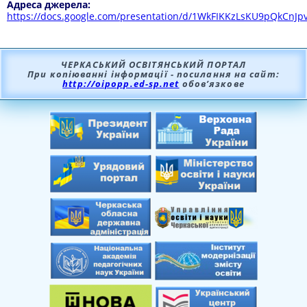
Адреса джерела:
https://docs.google.com/presentation/d/1WkFIKKzLsKU9pQkCnJpvT
ЧЕРКАСЬКИЙ ОСВІТЯНСЬКИЙ ПОРТАЛ
При копіюванні інформації - посилання на сайт:
http://oipopp.ed-sp.net
обов’язкове