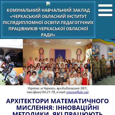
КОМУНАЛЬНИЙ НАВЧАЛЬНИЙ ЗАКЛАД
«ЧЕРКАСЬКИЙ ОБЛАСНИЙ ІНСТИТУТ
ПІСЛЯДИПЛОМНОЇ ОСВІТИ ПЕДАГОГІЧНИХ
ПРАЦІВНИКІВ ЧЕРКАСЬКОЇ ОБЛАСНОЇ
РАДИ»
Україна. м.Черкаси. вул.Бидгощська 38/1,
тел (факс) 64-21-78, e-mail:
oipopp@ukr.net
АРХІТЕКТОРИ МАТЕМАТИЧНОГО
МИСЛЕННЯ: ІННОВАЦІЙНІ
МЕТОДИКИ, ЯКІ ПРАЦЮЮТЬ