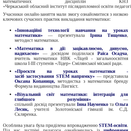
математичних дисциплін КНЗ
«Черкаський обласний інститут післядипломної освіти педагог
Учасники онлайн-заняття мали змогу ознайомитися з низкою
ключових сучасних практик викладання математики:
«Інноваційні технології навчання на уроках
математики»
— презентувала
Ірина Тищенко
,
методист математики.
«Математика в дії: зацікавлюємо, дивуємо,
надихаємо»
— досвідом поділилася
Раїса Осадча
,
вчитель математики НВК «Ліцей - загальноосвітня
школа І-ІІІ ступенів «Лідер» Смілянської міської ради.
«Проєкти на уроках математики -
засіб застосування STEM напрямку»
— представила
Оксана Копаниця,
методистка з математики бренду
Формула видавництва Лінгвіст.
«Візуальний світ математики: інтеграція для
глибшого розуміння»
—
спільний досвід презентували
Інна Науменко
та
Ольга
Лесик,
учителі Золотоніської гімназії ім. С.Д.
Скляренка.
Особлива увага була приділена впровадженню
STEM-освіти
.
Під час зустрічі педагоги ознайомились із
цифровими