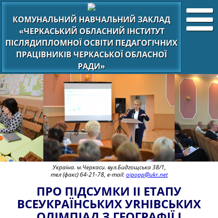
КОМУНАЛЬНИЙ НАВЧАЛЬНИЙ ЗАКЛАД
«ЧЕРКАСЬКИЙ ОБЛАСНИЙ ІНСТИТУТ
ПІСЛЯДИПЛОМНОЇ ОСВІТИ ПЕДАГОГІЧНИХ
ПРАЦІВНИКІВ ЧЕРКАСЬКОЇ ОБЛАСНОЇ
РАДИ»
Україна. м.Черкаси. вул.Бидгощська 38/1,
тел (факс) 64-21-78, e-mail:
oipopp@ukr.net
ПРО ПIДСУМКИ II ЕТАПУ
ВСЕУКРАЇНСЬКИХ УRНIВСЬКИХ
ОЛIМПIАД З ГЕОГРАФIЇ I