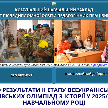
КОМУНАЛЬНИЙ НАВЧАЛЬНИЙ ЗАКЛАД
Т ПІСЛЯДИПЛОМНОЇ ОСВІТИ ПЕДАГОГІЧНИХ ПРАЦІВНИ
раїна. м.Черкаси. вул.Бидгощська 38/1,
тел (факс) 64-21-78, e-mail:
oipopp@ukr.
ІНФОРМАЦІЙНИЙ ДАЙДЖЕС
ПРО ІНСТИТУТ
 РЕЗУЛЬТАТИ II ЕТАПУ ВСЕУКРАЇНС
ВСЬКИХ ОЛIМПIАД З ІСТОРІЇ У 2025
НАВЧАЛЬНОМУ РОЦI