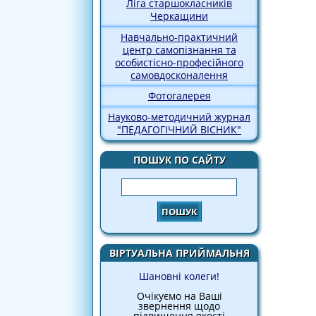
Ліга старшокласників
Черкащини
Навчально-практичний
центр самопізнання та
особистісно-професійного
самовдосконалення
Фотогалерея
Науково-методичний журнал
"ПЕДАГОГІЧНИЙ ВІСНИК"
ПОШУК ПО САЙТУ
Пошук
ВІРТУАЛЬНА ПРИЙМАЛЬНЯ
Шановні колеги!
Очікуємо на Ваші
звернення щодо
підвищення якості