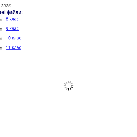
.2026
ені файли:
8 клас
9 клас
10 клас
11 клас