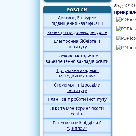
Втр, 06.01
РОЗДІЛИ
Прикріпл
Дистанційні курси
підвищення кваліфікації
Колекція цифрових ресурсів
Електронна бібліотека
інституту
Науково-методичне
забезпечення закладів освіти
Віртуальна академія
методичних наук
Структурні підрозділи
інституту
План і звіт роботи інституту
ЗНО та моніторинг якості
освіти
Регіональний відділ АС
"Диплом"