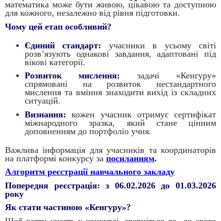
математика може бути живою, цікавою та доступною
для кожного, незалежно від рівня підготовки.
Чому цей етап особливий?
Єдиний стандарт:
учасники в усьому світі
розв’язують однакові завдання, адаптовані під
вікові категорії.
Розвиток мислення:
задачі «Кенгуру»
спрямовані на розвиток нестандартного
мислення та вміння знаходити вихід із складних
ситуацій.
Визнання:
кожен учасник отримує сертифікат
міжнародного зразка, який стане цінним
доповненням до портфоліо учня.
Важлива інформація для учасників та координаторів
на платформі конкурсу за
посиланням
.
Алгоритм реєстрації навчального закладу
Попередня реєстрація: з 06.02.2026 до 01.03.2026
року
Як стати частиною «Кенгуру»?
Щоб взяти участь у конкурсі, зверніться до до свого