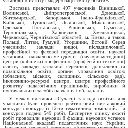
установи «Інститут модернізації змісту освіти».
Виставка представляє 497 учасників Вінницької,
Волинської, Дніпропетровської, Донецької,
Житомирської, Запорізької, Івано-Франківської,
Київської, Луганської, Львівської, Миколаївської,
Одеської, Полтавської, Рівненської, Сумської,
Тернопільської, Харківської, Хмельницької,
Черкаської, Чернігівської областей, м. Києва, а також
Польщі, Литви, Румунії, Угорщини, Естонії. Серед
учасників: заклади вищої, післядипломної,
професійної та фахової передвищої освіти, наукові
установи, навчально-методичні (науково-методичні)
центри (кабінети) професійної (професійно-технічної)
освіти, заклади загальної середньої, дошкільної та
позашкільної освіти, органи управління освітою
(обласних, міських, селищних, сільських рад),
інклюзивно-ресурсні центри, центри професійного
розвитку педагогічних працівників, виробники й
постачальники засобів навчання і обладнання.
У межах виставки «Сучасні заклади освіти» для
учасників були проведені рейтинговий виставковий
конкурс і конкурс із 12-ти тематичних номінацій. На
конкурси подано 549 робіт. Експертну оцінку якості
робіт проводили науковці й фахівці наукових установ
Національної академії педагогічних наук України,
Державної наукової установи «Інститут модернізації