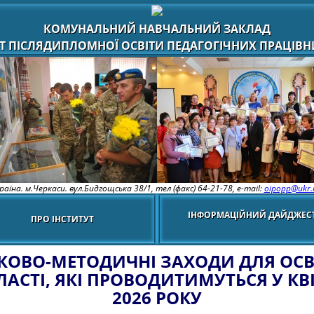
КОМУНАЛЬНИЙ НАВЧАЛЬНИЙ ЗАКЛАД
Т ПІСЛЯДИПЛОМНОЇ ОСВІТИ ПЕДАГОГІЧНИХ ПРАЦІВНИ
раїна. м.Черкаси. вул.Бидгощська 38/1,
тел (факс) 64-21-78, e-mail:
oipopp@ukr.
ІНФОРМАЦІЙНИЙ ДАЙДЖЕС
ПРО ІНСТИТУТ
КОВО-МЕТОДИЧНІ ЗАХОДИ ДЛЯ ОСВ
ЛАСТІ, ЯКІ ПРОВОДИТИМУТЬСЯ У КВІ
2026 РОКУ