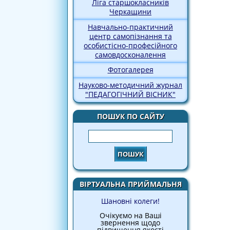
Ліга старшокласників
Черкащини
Навчально-практичний
центр самопізнання та
особистісно-професійного
самовдосконалення
Фотогалерея
Науково-методичний журнал
"ПЕДАГОГІЧНИЙ ВІСНИК"
ПОШУК ПО САЙТУ
Пошук
ВІРТУАЛЬНА ПРИЙМАЛЬНЯ
Шановні колеги!
Очікуємо на Ваші
звернення щодо
підвищення якості