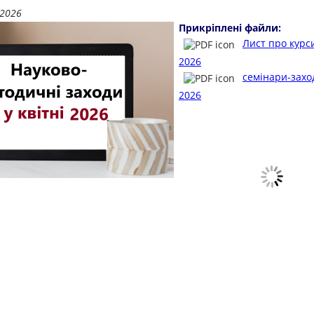
.2026
Прикріплені файли:
Лист про курси
2026
семінари-заход
2026