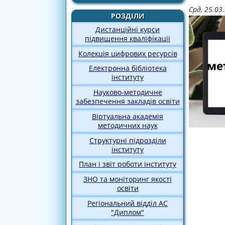
Срд, 25.03
РОЗДІЛИ
Дистанційні курси
підвищення кваліфікації
Колекція цифрових ресурсів
Електронна бібліотека
інституту
Науково-методичне
забезпечення закладів освіти
Віртуальна академія
методичних наук
Структурні підрозділи
інституту
План і звіт роботи інституту
ЗНО та моніторинг якості
освіти
Регіональний відділ АС
"Диплом"