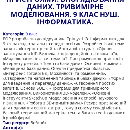
ДАНИХ. ТРИВИМІРНЕ
МОДЕЛЮВАННЯ. 9 КЛАС НУШ.
ІНФОРМАТИКА.
Категорія:
9 клас
ЕОР розроблено до підручника Тріщук І. В. Інформатика для
9 кл. закладів загальн. середн. освіти». Розроблені такі теми
занять: «Інтернет речей та його архітектура», «Сфери
застосування ІоТ. Безпека, конфеденційність і етика ІоТ»,
«Моделювання інф. системи IoT. Програмування пристроїв
Інтернету речей», «Поняття бази даних. Основні терміни.»,
«Реляційна база даних. Об’єкти предметної області.»,
«Інтерфейс готової БД. Можливості та обмеження»,
«Створення та наповнення таблиць в базах даних», «Форми
для введення й перегляду даних.», «Створення простих
запитів. Основи SQL.», «Програми для тривимірного
моделювання. Використання 3D-моделей.», «Основні
інструменти SketchUp Моделювання як спосіб наукового
пізнання.», «Робота з 3D-примітивами.» Ресурс призначений
для подолання освітніх втрат, тому в своєму складі містить
базовий теоретичний матеріал тем та багато тестів до них в
ігровій формі.
Тип ресурсу:
Вебсайт
Автор(и):