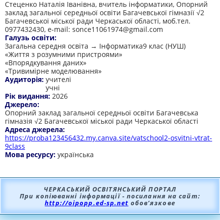
Стеценко Наталія Іванівна, вчитель інформатики, Опорний
заклад загальної середньої освіти Багачевської гімназії √2
Багачевської міської ради Черкаської області, моб.тел.
0977432430, e-mail: sonce11061974@gmail.com
Галузь освіти:
Загальна середня освіта → Інформатика9 клас (НУШ)
«Життя з розумними пристроями»
«Впорядкування даних»
«Тривимірне моделювання»
Аудиторія:
учителі
учні
Рік видання:
2026
Джерело:
Опорний заклад загальної середньої освіти Багачевська
гімназія √2 Багачевської міської ради Черкаської області
Адреса джерела:
https://proba123456432.my.canva.site/vatschool2-osvitni-vtrat-
9class
Мова ресурсу:
українська
ЧЕРКАСЬКИЙ ОСВІТЯНСЬКИЙ ПОРТАЛ
При копіюванні інформації - посилання на сайт:
http://oipopp.ed-sp.net
обов’язкове