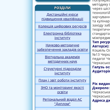
популяриз
методику 
РОЗДІЛИ
через шіст
технологій
Дистанційні курси
харчуванн
підвищення кваліфікації
та кулінар
заходу за
Колекція цифрових ресурсів
теоретичн
Електронна бібліотека
стандарта
міжпредме
інституту
Тип ресур
Науково-методичне
Автор(и)
забезпечення закладів освіти
Кошель Оле
№13 Черкас
Віртуальна академія
педагог Че
методичних наук
Черкасько
Галузь ос
Структурні підрозділи
Аудиторі
інституту
План і звіт роботи інституту
Рік видан
ЗНО та моніторинг якості
Джерело
Черкаська 
освіти
Черкасько
Регіональний відділ АС
Адреса д
"Диплом"