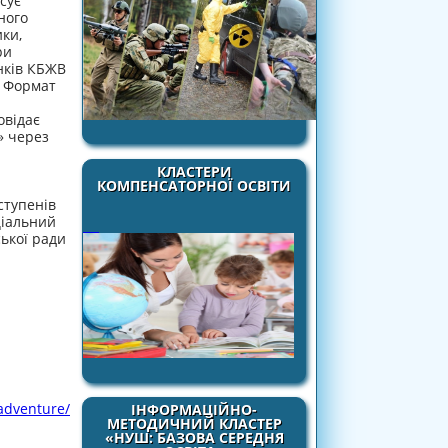
сує
ного
ики,
ри
нків КБЖВ
. Формат
овідає
» через
КЛАСТЕРИ
КОМПЕНСАТОРНОЇ ОСВІТИ
ступенів
ціальний
ської ради
/adventure/
ІНФОРМАЦІЙНО-
МЕТОДИЧНИЙ КЛАСТЕР
«НУШ: БАЗОВА СЕРЕДНЯ