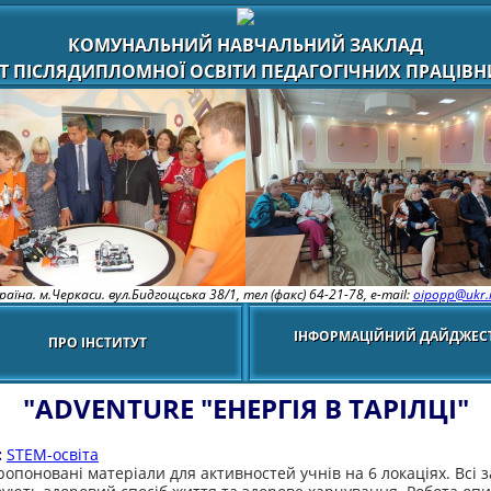
КОМУНАЛЬНИЙ НАВЧАЛЬНИЙ ЗАКЛАД
Т ПІСЛЯДИПЛОМНОЇ ОСВІТИ ПЕДАГОГІЧНИХ ПРАЦІВНИ
раїна. м.Черкаси. вул.Бидгощська 38/1,
тел (факс) 64-21-78, e-mail:
oipopp@ukr.
ІНФОРМАЦІЙНИЙ ДАЙДЖЕС
ПРО ІНСТИТУТ
"ADVENTURE "ЕНЕРГІЯ В ТАРІЛЦІ"
:
STEM-освіта
ропоновані матеріали для активностей учнів на 6 локаціях. Всі 