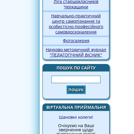
Ліга старшокласників
Черкащини
Навчально-практичний
центр самопізнання та
особистісно-професійного
самовдосконалення
Фотогалерея
Науково-методичний журнал
"ПЕДАГОГІЧНИЙ ВІСНИК"
ПОШУК ПО САЙТУ
Пошук
ВІРТУАЛЬНА ПРИЙМАЛЬНЯ
Шановні колеги!
Очікуємо на Ваші
звернення щодо
підвищення якості