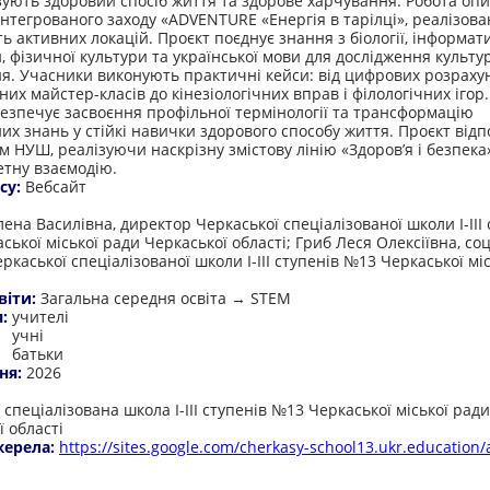
ують здоровий спосіб життя та здорове харчування. Робота опи
інтегрованого заходу «ADVENTURE «Енергія в тарілці», реалізова
ь активних локацій. Проєкт поєднує знання з біології, інформат
, фізичної культури та української мови для дослідження культу
я. Учасники виконують практичні кейси: від цифрових розраху
них майстер-класів до кінезіологічних вправ і філологічних ігор
безпечує засвоєння профільної термінології та трансформацію
их знань у стійкі навички здорового способу життя. Проєкт відп
м НУШ, реалізуючи наскрізну змістову лінію «Здоров’я і безпека
тну взаємодію.
су:
Вебсайт
:
на Василівна, директор Черкаської спеціалізованої школи І-ІІІ 
ької міської ради Черкаської області; Гриб Леся Олексіївна, со
ркаської спеціалізованої школи І-ІІІ ступенів №13 Черкаської мі
віти:
Загальна середня освіта → STEM
я:
учителі
учні
батьки
ня:
2026
:
спеціалізована школа І-ІІІ ступенів №13 Черкаської міської ради
ї області
жерела:
https://sites.google.com/cherkasy-school13.ukr.education