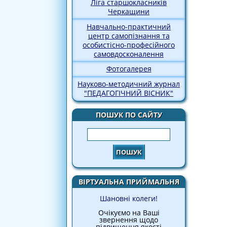
Ліга старшокласників
Черкащини
Навчально-практичний
центр самопізнання та
особистісно-професійного
самовдосконалення
Фотогалерея
Науково-методичний журнал
"ПЕДАГОГІЧНИЙ ВІСНИК"
ПОШУК ПО САЙТУ
Пошук
ВІРТУАЛЬНА ПРИЙМАЛЬНЯ
Шановні колеги!
Очікуємо на Ваші
звернення щодо
підвищення якості