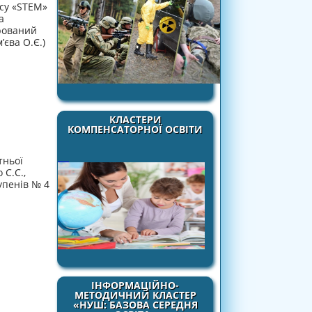
рсу «STEM»
а
рований
’єва О.Є.)
КЛАСТЕРИ
КОМПЕНСАТОРНОЇ ОСВІТИ
тньої
 С.С.,
упенів № 4
ІНФОРМАЦІЙНО-
МЕТОДИЧНИЙ КЛАСТЕР
«НУШ: БАЗОВА СЕРЕДНЯ