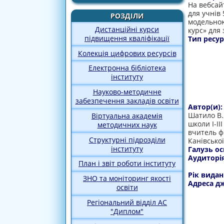
На вебсай
для учнів
РОЗДІЛИ
модельною
Дистанційні курси
курс» для 
підвищення кваліфікації
Тип ресур
Колекція цифрових ресурсів
Електронна бібліотека
інституту
Науково-методичне
забезпечення закладів освіти
Автор(и)
Шатило В.
Віртуальна академія
школи І-ІІ
методичних наук
вчитель фі
Структурні підрозділи
Канівської
інституту
Галузь ос
Аудиторі
План і звіт роботи інституту
Рік видан
ЗНО та моніторинг якості
Адреса д
освіти
Регіональний відділ АС
"Диплом"