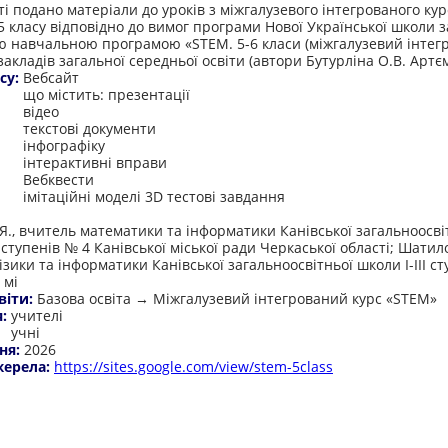
ті подано матеріали до уроків з міжгалузевого інтегрованого ку
 5 класу відповідно до вимог програми Нової Української школи з
 навчальною програмою «STEM. 5-6 класи (міжгалузевий інтег
закладів загальної середньої освіти (автори Бутурліна О.В. Артєм
су:
Вебсайт
що містить: презентації
відео
текстові документи
інфографіку
інтерактивні вправи
Вебквести
імітаційні моделі 3D тестові завдання
:
Я., вчитель математики та інформатики Канівської загальноосві
І ступенів № 4 Канівської міської ради Черкаської області; Шатило
зики та інформатики Канівської загальноосвітньої школи І-ІІІ ст
 мі
віти:
Базова освіта → Міжгалузевий інтегрований курс «STEM»
я:
учителі
учні
ня:
2026
жерела:
https://sites.google.com/view/stem-5class