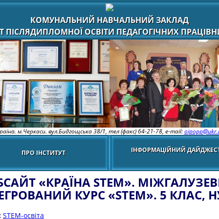
КОМУНАЛЬНИЙ НАВЧАЛЬНИЙ ЗАКЛАД
Т ПІСЛЯДИПЛОМНОЇ ОСВІТИ ПЕДАГОГІЧНИХ ПРАЦІВНИ
раїна. м.Черкаси. вул.Бидгощська 38/1,
тел (факс) 64-21-78, e-mail:
oipopp@ukr.
ІНФОРМАЦІЙНИЙ ДАЙДЖЕС
ПРО ІНСТИТУТ
БСАЙТ «КРАЇНА STEM». МІЖГАЛУЗЕ
ЕГРОВАНИЙ КУРС «STEM». 5 КЛАС, 
:
STEM-освіта