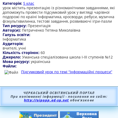
Категорія:
5 клас
урок містить презентацію із різноманітними завданнями, які
допоможуть провести підсумковий урок у вигляді чарівної
подорожі по країні Інформатика, кросворди, ребуси, музична
фізкультхвилинка, тестові завдання, розвиваючі ігри-пазли
Тип ресурсу:
Презентація
Автор(и):
Петриченко Тетяна Миколаївна
Галузь освіти:
Інформатика
Аудиторія:
вчителі, учні
Кількість сторінок:
60
Джерело:
Уманська спеціалізована школа І-ІІІ ступенів №12
Мова ресурсу:
українська
Файли:
Підсумковий урок по темі “Інформаційні процеси”
ЧЕРКАСЬКИЙ ОСВІТЯНСЬКИЙ ПОРТАЛ
При копіюванні інформації - посилання на сайт:
http://oipopp.ed-sp.net
обов’язкове