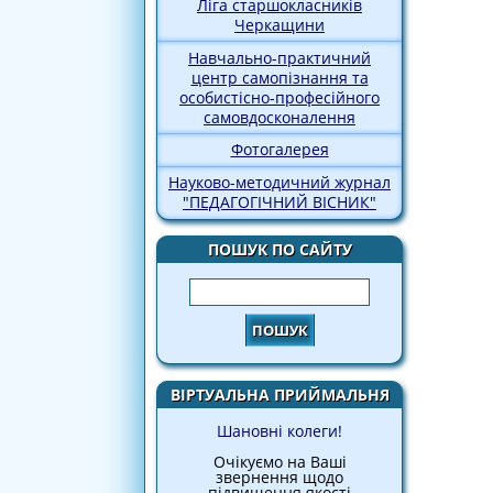
Ліга старшокласників
Черкащини
Навчально-практичний
центр самопізнання та
особистісно-професійного
самовдосконалення
Фотогалерея
Науково-методичний журнал
"ПЕДАГОГІЧНИЙ ВІСНИК"
ПОШУК ПО САЙТУ
Пошук
ВІРТУАЛЬНА ПРИЙМАЛЬНЯ
Шановні колеги!
Очікуємо на Ваші
звернення щодо
підвищення якості