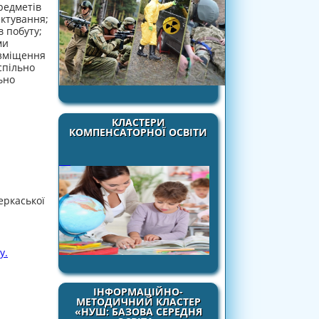
редметів
ектування;
 побуту;
ми
озміщення
спільно
ьно
КЛАСТЕРИ
КОМПЕНСАТОРНОЇ ОСВІТИ
еркаської
у.
ІНФОРМАЦІЙНО-
МЕТОДИЧНИЙ КЛАСТЕР
«НУШ: БАЗОВА СЕРЕДНЯ