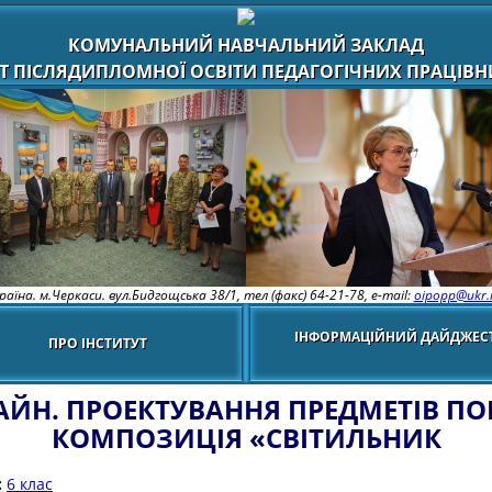
КОМУНАЛЬНИЙ НАВЧАЛЬНИЙ ЗАКЛАД
Т ПІСЛЯДИПЛОМНОЇ ОСВІТИ ПЕДАГОГІЧНИХ ПРАЦІВНИ
раїна. м.Черкаси. вул.Бидгощська 38/1,
тел (факс) 64-21-78, e-mail:
oipopp@ukr.
ІНФОРМАЦІЙНИЙ ДАЙДЖЕС
ПРО ІНСТИТУТ
ЙН. ПРОЕКТУВАННЯ ПРЕДМЕТІВ ПО
КОМПОЗИЦІЯ «СВІТИЛЬНИК
:
6 клас