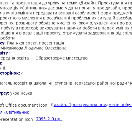
пект та презентація до уроку на тему: «Дизайн. Проектування п
омпозиція «Світильник» дає змогу дати поняття про дизайн, про
 в учнів уміння передавати основні особливості форм предметів
роектного мислення в розв'язанні проблемних ситуацій засоба
рення; розвивати образне мислення, окомір, уявлен¬ня про р
 побуту в просторі; виховувати навички роботи в парах, уміння 
рішення в реалізації проекту; отримувати задоволення від спіл
 роботи
су:
План-конспект, презентація
:
Михайлова Людмила Олексіївна
віти:
середня освіта → Образотворче мистецтво
я:
чні
 сторінок:
4
:
загальноосвітня школа І-ІІІ ступенів Черкаської районної ради Ч
урсу:
українська
Дизайн. Проектування предметів побут
я «Світильник
7095_2_0.ppt