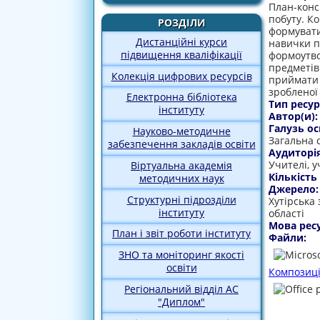
План-конс
побуту. К
РОЗДІЛИ
формувати
Дистанційні курси
навички п
підвищення кваліфікації
формоутво
предметів
Колекція цифрових ресурсів
приймати 
зробленої
Електронна бібліотека
Тип ресур
інституту
Автор(и)
Галузь ос
Науково-методичне
Загальна 
забезпечення закладів освіти
Аудиторі
Учителі, у
Віртуальна академія
Кількість
методичних наук
Джерело
Структурні підрозділи
Хутірська 
інституту
області
Мова рес
План і звіт роботи інституту
Файли:
ЗНО та моніторинг якості
освіти
Композиці
Регіональний відділ АС
"Диплом"