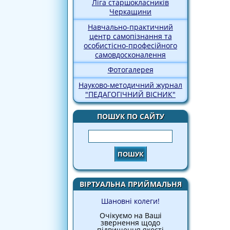
Ліга старшокласників
Черкащини
Навчально-практичний
центр самопізнання та
особистісно-професійного
самовдосконалення
Фотогалерея
Науково-методичний журнал
"ПЕДАГОГІЧНИЙ ВІСНИК"
ПОШУК ПО САЙТУ
Пошук
ВІРТУАЛЬНА ПРИЙМАЛЬНЯ
Шановні колеги!
Очікуємо на Ваші
звернення щодо
підвищення якості