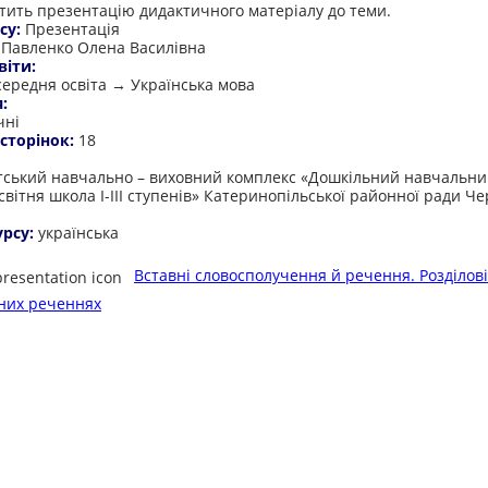
стить презентацію дидактичного матеріалу до теми.
су:
Презентація
:
Павленко Олена Василівна
віти:
середня освіта → Українська мова
я:
чні
 сторінок:
18
:
тський навчально – виховний комплекс «Дошкільний навчальни
вітня школа І-ІІІ ступенів» Катеринопільської районної ради Че
урсу:
українська
Вставні словосполучення й речення. Розділові
них реченнях