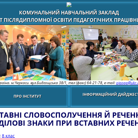
КОМУНАЛЬНИЙ НАВЧАЛЬНИЙ ЗАКЛАД
Т ПІСЛЯДИПЛОМНОЇ ОСВІТИ ПЕДАГОГІЧНИХ ПРАЦІВНИ
раїна. м.Черкаси. вул.Бидгощська 38/1,
тел (факс) 64-21-78, e-mail:
oipopp@ukr.
ІНФОРМАЦІЙНИЙ ДАЙДЖЕС
ПРО ІНСТИТУТ
ТАВНІ СЛОВОСПОЛУЧЕННЯ Й РЕЧЕН
ДІЛОВІ ЗНАКИ ПРИ ВСТАВНИХ РЕЧЕ
:
8 клас