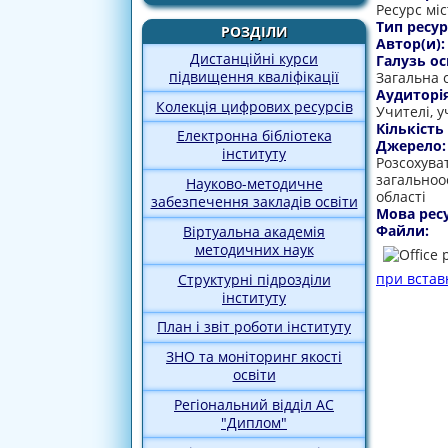
Ресурс мі
Тип ресур
РОЗДІЛИ
Автор(и)
Дистанційні курси
Галузь ос
підвищення кваліфікації
Загальна 
Аудиторі
Колекція цифрових ресурсів
Учителі, у
Кількість
Електронна бібліотека
Джерело
інституту
Розсохува
загальноос
Науково-методичне
області
забезпечення закладів освіти
Мова рес
Файли:
Віртуальна академія
методичних наук
при встав
Структурні підрозділи
інституту
План і звіт роботи інституту
ЗНО та моніторинг якості
освіти
Регіональний відділ АС
"Диплом"