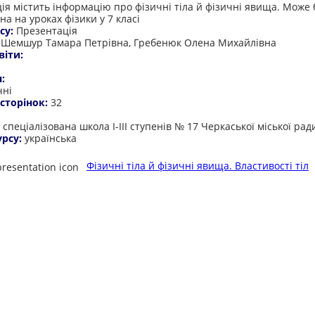
ія містить інформацію про фізичні тіла й фізичні явища. Може 
а на уроках фізики у 7 класі
су:
Презентація
:
Шемшур Тамара Петрівна, Гребенюк Олена Михайлівна
віти:
я:
чні
 сторінок:
32
:
спеціалізована школа І-ІІІ ступенів № 17 Черкаської міської рад
урсу:
українська
Фізичні тіла й фізичні явища. Властивості тіл