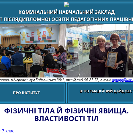
КОМУНАЛЬНИЙ НАВЧАЛЬНИЙ ЗАКЛАД
Т ПІСЛЯДИПЛОМНОЇ ОСВІТИ ПЕДАГОГІЧНИХ ПРАЦІВНИ
раїна. м.Черкаси. вул.Бидгощська 38/1,
тел (факс) 64-21-78, e-mail:
oipopp@ukr.
ІНФОРМАЦІЙНИЙ ДАЙДЖЕС
ПРО ІНСТИТУТ
ФІЗИЧНІ ТІЛА Й ФІЗИЧНІ ЯВИЩА.
ВЛАСТИВОСТІ ТІЛ
:
7 клас