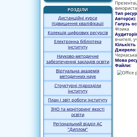
Презентац
використан
РОЗДІЛИ
Тип ресур
Дистанційні курси
Автор(и)
підвищення кваліфікації
Галузь ос
Фізика
Колекція цифрових ресурсів
Аудиторі
вчителі, у
Електронна бібліотека
Кількість
інституту
Джерело
Черкаська 
Науково-методичне
Мова рес
забезпечення закладів освіти
Файли:
Віртуальна академія
методичних наук
Структурні підрозділи
інституту
План і звіт роботи інституту
ЗНО та моніторинг якості
освіти
Регіональний відділ АС
"Диплом"