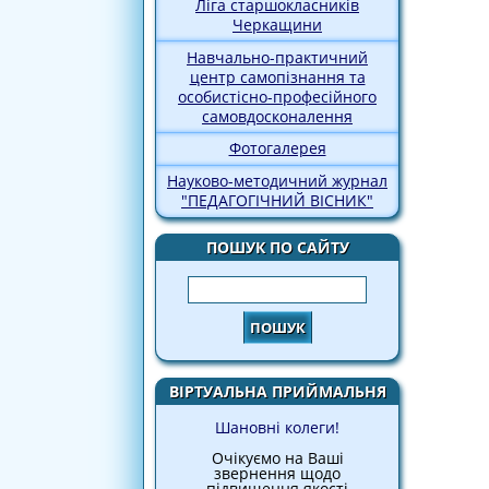
Ліга старшокласників
Черкащини
Навчально-практичний
центр самопізнання та
особистісно-професійного
самовдосконалення
Фотогалерея
Науково-методичний журнал
"ПЕДАГОГІЧНИЙ ВІСНИК"
ПОШУК ПО САЙТУ
Пошук
ВІРТУАЛЬНА ПРИЙМАЛЬНЯ
Шановні колеги!
Очікуємо на Ваші
звернення щодо
підвищення якості