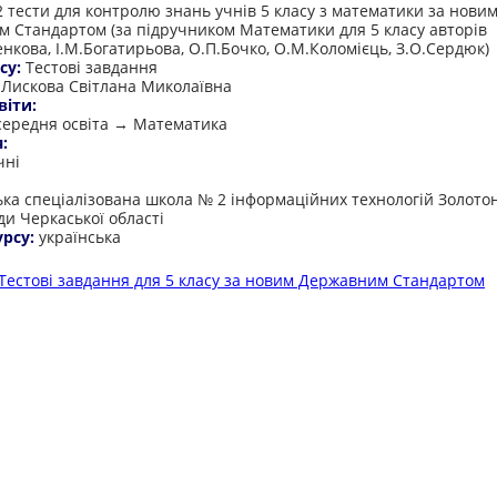
2 тести для контролю знань учнів 5 класу з математики за нови
 Стандартом (за підручником Математики для 5 класу авторів
енкова, І.М.Богатирьова, О.П.Бочко, О.М.Коломієць, З.О.Сердюк)
су:
Тестові завдання
:
Лискова Світлана Миколаївна
віти:
середня освіта → Математика
я:
чні
:
ька спеціалізована школа № 2 інформаційних технологій Золотон
ди Черкаської області
урсу:
українська
Тестові завдання для 5 класу за новим Державним Стандартом