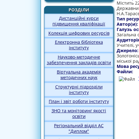
Містить 2
Державним
РОЗДІЛИ
Н.А.Тарас
Дистанційні курси
Тип ресур
підвищення кваліфікації
Автор(и)
Галузь ос
Колекція цифрових ресурсів
Загальна 
Аудиторі
Електронна бібліотека
Учителі, у
інституту
Джерело
Золотоніс
Науково-методичне
міської ра
забезпечення закладів освіти
Мова рес
Файли:
Віртуальна академія
методичних наук
Структурні підрозділи
інституту
План і звіт роботи інституту
ЗНО та моніторинг якості
освіти
Регіональний відділ АС
"Диплом"