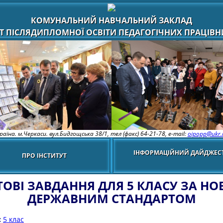
КОМУНАЛЬНИЙ НАВЧАЛЬНИЙ ЗАКЛАД
Т ПІСЛЯДИПЛОМНОЇ ОСВІТИ ПЕДАГОГІЧНИХ ПРАЦІВНИ
раїна. м.Черкаси. вул.Бидгощська 38/1,
тел (факс) 64-21-78, e-mail:
oipopp@ukr.
ІНФОРМАЦІЙНИЙ ДАЙДЖЕС
ПРО ІНСТИТУТ
ТОВІ ЗАВДАННЯ ДЛЯ 5 КЛАСУ ЗА Н
ДЕРЖАВНИМ СТАНДАРТОМ
:
5 клас