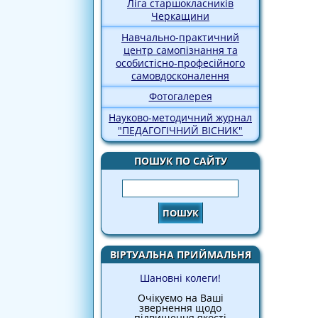
Ліга старшокласників
Черкащини
Навчально-практичний
центр самопізнання та
особистісно-професійного
самовдосконалення
Фотогалерея
Науково-методичний журнал
"ПЕДАГОГІЧНИЙ ВІСНИК"
ПОШУК ПО САЙТУ
Пошук
ВІРТУАЛЬНА ПРИЙМАЛЬНЯ
Шановні колеги!
Очікуємо на Ваші
звернення щодо
підвищення якості