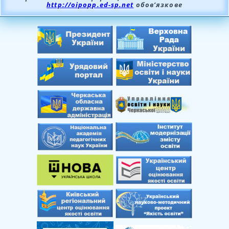
http://oipopp.ed-sp.net
обов’язкове