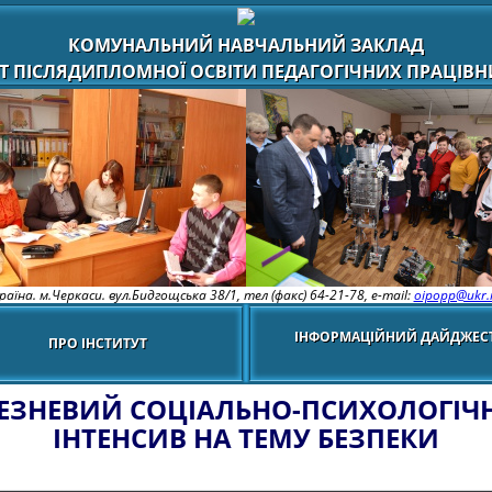
КОМУНАЛЬНИЙ НАВЧАЛЬНИЙ ЗАКЛАД
Т ПІСЛЯДИПЛОМНОЇ ОСВІТИ ПЕДАГОГІЧНИХ ПРАЦІВНИ
раїна. м.Черкаси. вул.Бидгощська 38/1,
тел (факс) 64-21-78, e-mail:
oipopp@ukr.
ІНФОРМАЦІЙНИЙ ДАЙДЖЕС
ПРО ІНСТИТУТ
РЕЗНЕВИЙ СОЦІАЛЬНО-ПСИХОЛОГІЧ
ІНТЕНСИВ НА ТЕМУ БЕЗПЕКИ