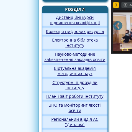
РОЗДІЛИ
Дистанційні курси
підвищення кваліфікації
Колекція цифрових ресурсів
Електронна бібліотека
інституту
Науково-методичне
забезпечення закладів освіти
Віртуальна академія
методичних наук
Структурні підрозділи
інституту
План і звіт роботи інституту
ЗНО та моніторинг якості
освіти
Регіональний відділ АС
"Диплом"