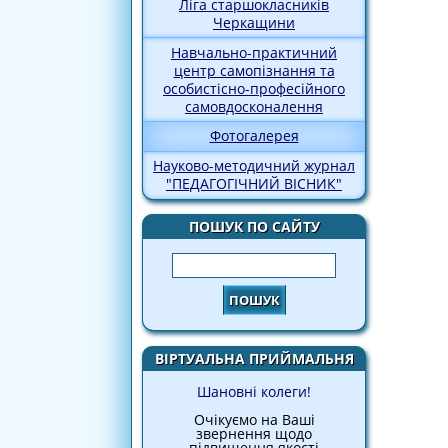
Ліга старшокласників
Черкащини
Навчально-практичний
центр самопізнання та
особистісно-професійного
самовдосконалення
Фотогалерея
Науково-методичний журнал
"ПЕДАГОГІЧНИЙ ВІСНИК"
ПОШУК ПО САЙТУ
Пошук
ВІРТУАЛЬНА ПРИЙМАЛЬНЯ
Шановні колеги!
Очікуємо на Ваші
звернення щодо
підвищення якості