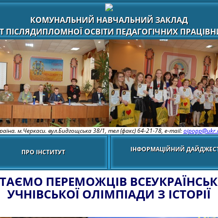
КОМУНАЛЬНИЙ НАВЧАЛЬНИЙ ЗАКЛАД
Т ПІСЛЯДИПЛОМНОЇ ОСВІТИ ПЕДАГОГІЧНИХ ПРАЦІВНИ
раїна. м.Черкаси. вул.Бидгощська 38/1,
тел (факс) 64-21-78, e-mail:
oipopp@ukr.
ІНФОРМАЦІЙНИЙ ДАЙДЖЕС
ПРО ІНСТИТУТ
ІТАЄМО ПЕРЕМОЖЦІВ ВСЕУКРАЇНСЬК
УЧНІВСЬКОЇ ОЛІМПІАДИ З ІСТОРІЇ