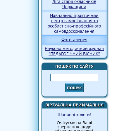
Ліга старшокласників
Черкащини
Навчально-практичний
центр самопізнання та
особистісно-професійного
самовдосконалення
Фотогалерея
Науково-методичний журнал
"ПЕДАГОГІЧНИЙ ВІСНИК"
ПОШУК ПО САЙТУ
Пошук
ВІРТУАЛЬНА ПРИЙМАЛЬНЯ
Шановні колеги!
Очікуємо на Ваші
звернення щодо
підвищення якості