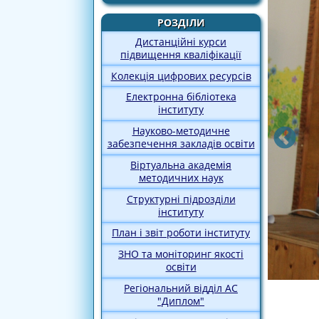
РОЗДІЛИ
Дистанційні курси
підвищення кваліфікації
Колекція цифрових ресурсів
Електронна бібліотека
інституту
Науково-методичне
забезпечення закладів освіти
Віртуальна академія
методичних наук
Структурні підрозділи
інституту
План і звіт роботи інституту
ЗНО та моніторинг якості
освіти
Регіональний відділ АС
"Диплом"